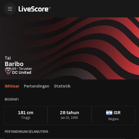
Tai
Baribo
#9 - Teruskan
DC United
Ikhtisar
Pertandingan
Statistik
BIOGRAFI
181 cm
28 tahun
ISR
Tinggi
Jan 15, 1998
Negara
PERTANDINGAN SELANJUTNYA