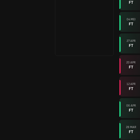
FT
04 MEI
FT
27 APR
FT
20 APR
FT
12 APR
FT
06 APR
FT
28 MAR
FT