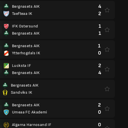
4
Bergnasets AIK
2
Taefteaa IK
1
IFK Ostersund
1
Bergnasets AIK
1
Bergnasets AIK
0
Ytterhogdals IK
2
Lucksta IF
4
Bergnasets AIK
Bergnasets AIK
Sandviks IK
2
Bergnasets AIK
0
Umeaa FC Akademi
0
Algarna Harnosand IF