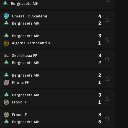
Bergnasets AIK
4
Umeaa FC Akademi
2
Bergnasets AIK
3
Bergnasets AIK
1
Algarna Harnosand IF
3
Skellefteaa FF
2
Bergnasets AIK
2
Bergnasets AIK
1
Kiruna FF
3
Bergnasets AIK
1
Froso IF
3
Froso IF
5
Bergnasets AIK