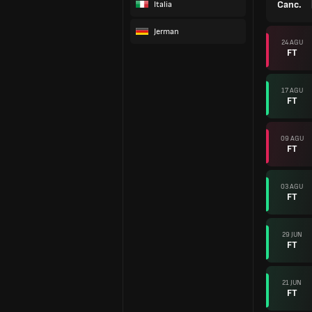
Canc.
Italia
Jerman
24 AGU
FT
17 AGU
FT
09 AGU
FT
03 AGU
FT
29 JUN
FT
21 JUN
FT