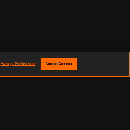
Manage Preferences
Accept Cookies
tuk skor sepak bola terbaru dan berita olahraga dari seluruh dunia.
op Eropa seperti Liga Champions dan Liga Europa.