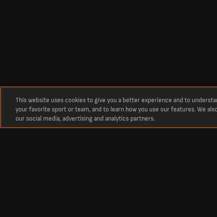
This website uses cookies to give you a better experience and to underst
your favorite sport or team, and to learn how you use our features. We als
our social media, advertising and analytics partners.
Sekitar
Live score bola Terbaru, Hasil, dan Jadwal dari Livescore Indonesia
Livescore Indonesia adalah platform utama untuk cek real-time live score
Dapatkan pembaruan tabel, jadwal, dan skor langsung dari semua liga da
English
|
Nederlands
|
Portugués
|
Español
|
Български
|
คนไทย
|
Bahasa