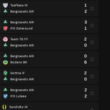
1
Taefteaa IK
2
Bergnasets AIK
3
Bergnasets AIK
1
IFK Ostersund
2
Team TG FF
0
Bergnasets AIK
0
Bergnasets AIK
6
Bodens BK
2
Gottne IF
0
Bergnasets AIK
2
Bergnasets AIK
2
IFK Luleaa
Sandviks IK