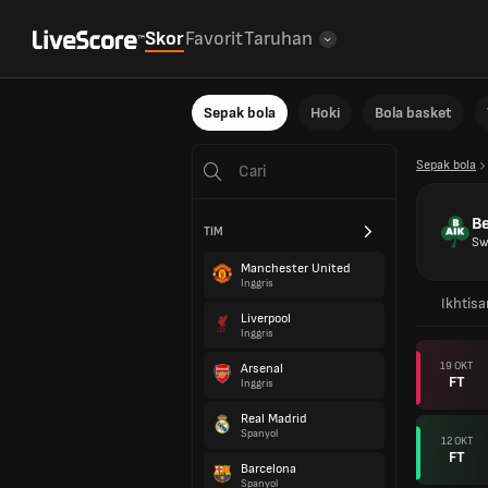
Skor
Favorit
Taruhan
Sepak bola
Hoki
Bola basket
Sepak bola
Be
TIM
Sw
Manchester United
Inggris
Ikhtisa
Liverpool
Inggris
19 OKT
Arsenal
FT
Inggris
Real Madrid
Spanyol
12 OKT
FT
Barcelona
Spanyol