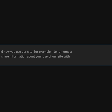
and how you use our site, for example - to remember
o share information about your use of our site with
 bola, kriket, tenis, basket, hoki, dan lainnya. LiveScore menjadi sumber tepercaya un
n kompetisi besar, termasuk Premier League, La Liga, Primeira Liga, serta turnamen t
 Indonesia