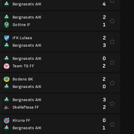
4
Bergnasets AIK
2
Bergnasets AIK
1
Gottne IF
2
IFK Luleaa
3
Bergnasets AIK
0
Bergnasets AIK
2
Team TG FF
2
Bodens BK
0
Bergnasets AIK
3
Bergnasets AIK
2
Skellefteaa FF
0
Kiruna FF
1
Bergnasets AIK