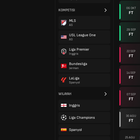
06 OKT
KOMPETISI
FT
MLS
AS
29 SEP
FT
USL League One
AS
Liga Premier
22 SEP
Inggris
FT
Bundesliga
Jerman
14 SEP
FT
LaLiga
Spanyol
WILAYAH
07 SEP
FT
Inggris
30 AGU
Liga Champions
FT
Spanyol
25 AGU