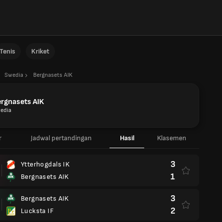
Tenis
Kriket
Swedia
Bergnasets AIK
rgnasets AIK
edia
r
Jadwal pertandingan
Hasil
Klasemen
3
Ytterhogdals IK
1
Bergnasets AIK
3
Bergnasets AIK
2
Lucksta IF