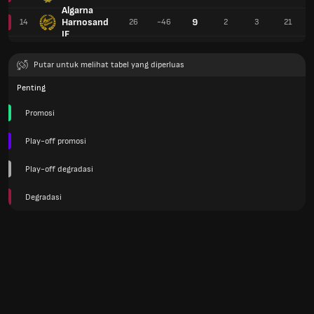
Algarna
Harnosand
9
14
26
-46
2
3
21
IF
Putar untuk melihat tabel yang diperluas
Penting
Promosi
Play-off promosi
Play-off degradasi
Degradasi