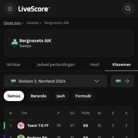
Sepak bola
Swedia
Bergnasets AIK
Bergnasets AIK
Swedia
Ikhtisar
Jadwal pertandingan
Hasil
Klasemen
Division 2, Norrland 2024
Semua
Beranda
Jauh
Formulir
#
Tim
P
SG
POIN
W
S
K
Team TG FF
66
1
26
67
21
3
2
Bodens BK
66
2
26
51
21
3
2