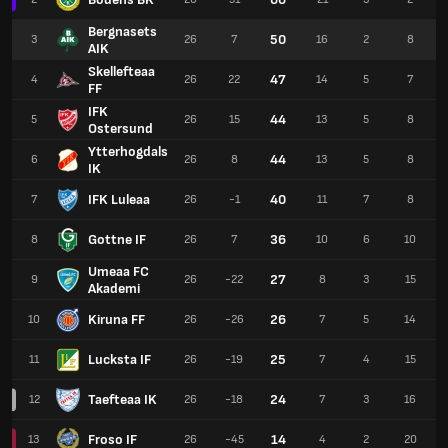
Bergnasets
50
3
26
7
16
2
8
AIK
Skellefteaa
47
4
26
22
14
5
7
FF
IFK
44
5
26
15
13
5
8
Ostersund
Ytterhogdals
44
6
26
8
13
5
8
IK
IFK Luleaa
40
7
26
-1
11
7
8
Gottne IF
36
8
26
7
10
6
10
Umeaa FC
27
9
26
-22
8
3
15
Akademi
Kiruna FF
26
10
26
-26
7
5
14
Lucksta IF
25
11
26
-19
7
4
15
Taefteaa IK
24
12
26
-18
7
3
16
Froso IF
14
13
26
-45
4
2
20