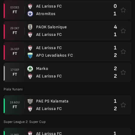
0
AE Larissa FC
03 DES
FT
1
Atromitos
4
PAOK Salonique
29 OKT
FT
1
AE Larissa FC
1
AE Larissa FC
24 SEP
FT
2
APO Levadiakos FC
2
Marko
17 SEP
FT
2
AE Larissa FC
Piala Yunani
1
PAE PS Kalamata
19 AGU
FT
2
AE Larissa FC
Super League 2: Super Cup
1
AE Larissa FC
11 MEI