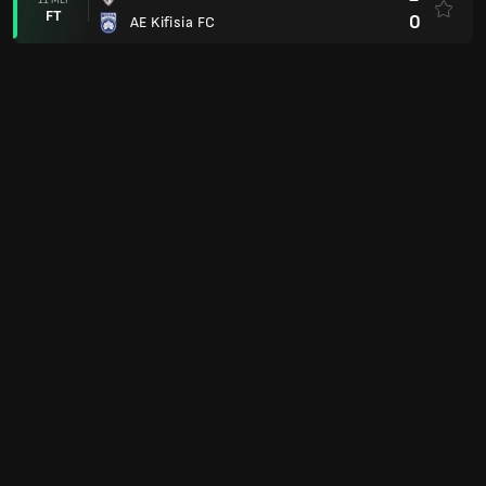
FT
0
AE Kifisia FC