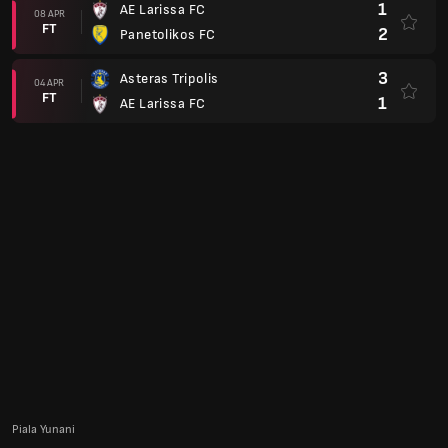
1
AE Larissa FC
08 APR
FT
2
Panetolikos FC
3
Asteras Tripolis
04 APR
FT
1
AE Larissa FC
Piala Yunani