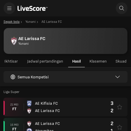
Sepak bola
Yunani
AE Larissa FC
AE Larissa FC
Yunani
Ikhtisar
Jadwal pertandingan
Hasil
Klasemen
Skuad
Semua Kompetisi
Liga Super
3
AE Kifisia FC
21 MEI
FT
2
AE Larissa FC
2
AE Larissa FC
16 MEI
FT
1
Atromitos