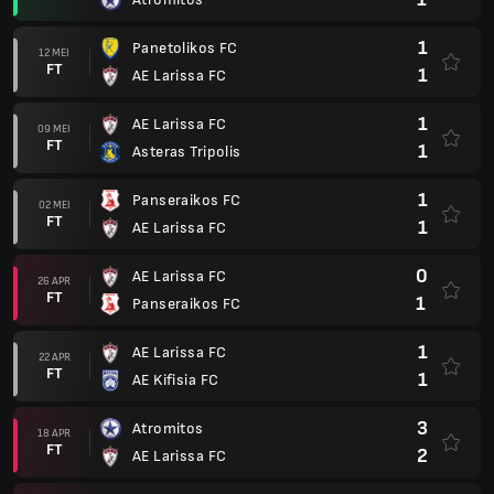
1
Panetolikos FC
12 MEI
FT
1
AE Larissa FC
1
AE Larissa FC
09 MEI
FT
1
Asteras Tripolis
1
Panseraikos FC
02 MEI
FT
1
AE Larissa FC
0
AE Larissa FC
26 APR
FT
1
Panseraikos FC
1
AE Larissa FC
22 APR
FT
1
AE Kifisia FC
3
Atromitos
18 APR
FT
2
AE Larissa FC