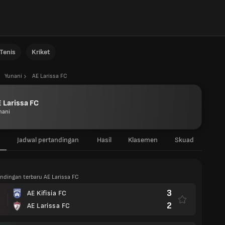
Tenis
Kriket
Yunani
AE Larissa FC
 Larissa FC
nani
Jadwal pertandingan
Hasil
Klasemen
Skuad
andingan terbaru AE Larissa FC
3
AE Kifisia FC
2
AE Larissa FC