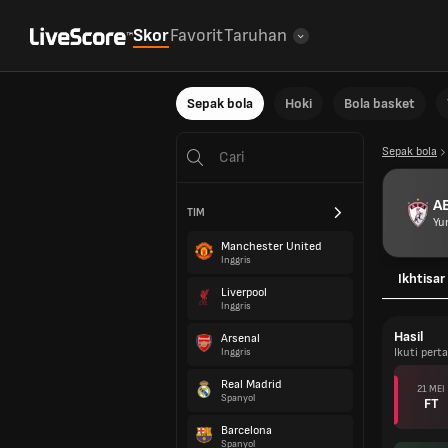
Skor
Favorit
Taruhan
Sepak bola
Hoki
Bola basket
Sepak bola
AE
TIM
Yu
Manchester United
Inggris
Ikhtisar
Liverpool
Inggris
Hasil
Arsenal
Ikuti pert
Inggris
Real Madrid
21 MEI
Spanyol
FT
Barcelona
Spanyol