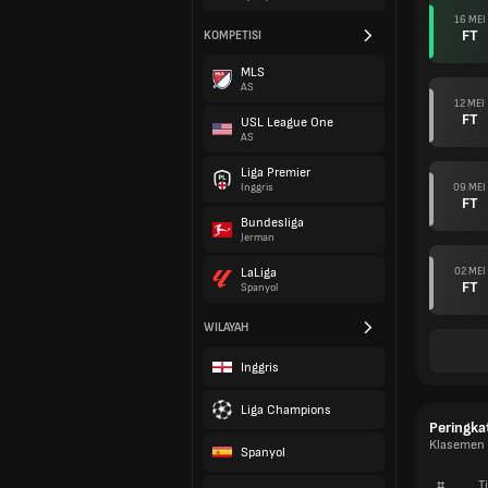
16 MEI
FT
KOMPETISI
MLS
AS
12 MEI
FT
USL League One
AS
Liga Premier
09 MEI
Inggris
FT
Bundesliga
Jerman
02 MEI
LaLiga
FT
Spanyol
WILAYAH
Inggris
Liga Champions
Peringka
Klasemen L
Spanyol
#
T