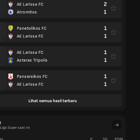
2
AE Larissa FC
1
Atromitos
1
Panetolikos FC
1
AE Larissa FC
1
AE Larissa FC
1
Asteras Tripolis
1
Panseraikos FC
1
AE Larissa FC
Lihat semua hasil terbaru
t
iga Super saat ini
im
P
SG
POIN
W