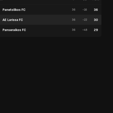
Panetolikos FC
36
36
-16
9
AE Larissa FC
30
36
-22
5
Panseraikos FC
29
36
-48
7