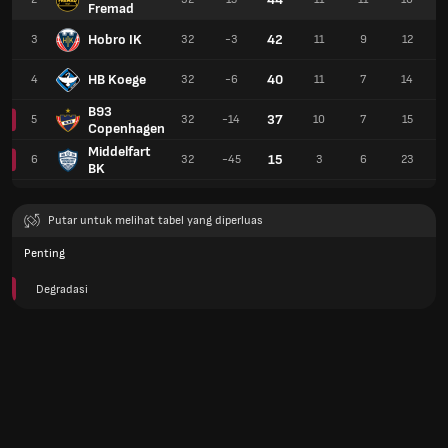
Fremad
Hobro IK
42
3
32
-3
11
9
12
HB Koege
40
4
32
-6
11
7
14
B93
37
5
32
-14
10
7
15
Copenhagen
Middelfart
15
6
32
-45
3
6
23
BK
Putar untuk melihat tabel yang diperluas
Penting
Degradasi