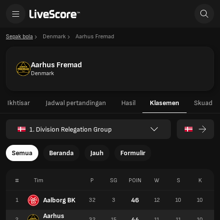
Sepak bola
Denmark
Aarhus Fremad
Aarhus Fremad
Denmark
Ikhtisar
Jadwal pertandingan
Hasil
Klasemen
Skuad
1. Division Relegation Group
Semua
Beranda
Jauh
Formulir
#
Tim
P
SG
POIN
W
S
K
Aalborg BK
46
1
32
3
12
10
10
Aarhus
44
2
32
15
11
11
10