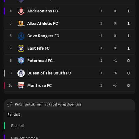
Airdrieonians FC
1
4
1
0
Alloa Athletic FC
1
5
1
0
Cove Rangers FC
1
6
1
0
East Fife FC
1
7
1
0
Peterhead FC
0
8
1
-1
Queen of The South FC
0
9
1
-4
Montrose FC
0
10
1
-5
Putar untuk melihat tabel yang diperluas
Penting
Promosi
Play-off promosi