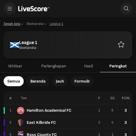
Sepak bola
Skotlandia
League 1
League 1
Skotlandia
Favorit
Ikhtisar
Perlengkapan
Hasil
Peringkat
Semua
Beranda
Jauh
Formulir
#
Tim
P
SG
POIN
Hamilton Academical FC
3
1
1
5
East Kilbride FC
3
2
1
4
Ross County FC
3
3
1
1