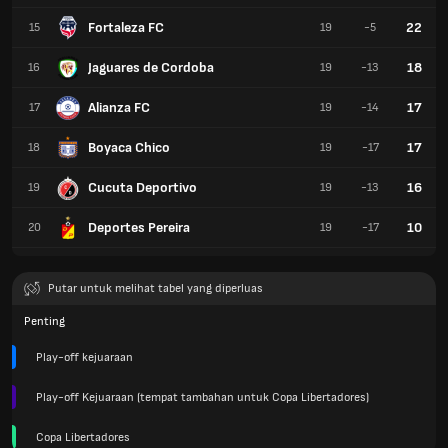
Fortaleza FC
22
15
19
-5
Jaguares de Cordoba
18
16
19
-13
Alianza FC
17
17
19
-14
Boyaca Chico
17
18
19
-17
Cucuta Deportivo
16
19
19
-13
Deportes Pereira
10
20
19
-17
Putar untuk melihat tabel yang diperluas
Penting
Play-off kejuaraan
Play-off Kejuaraan (tempat tambahan untuk Copa Libertadores)
Copa Libertadores