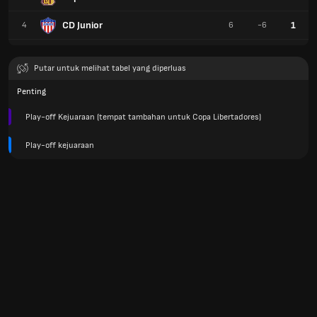
CD Junior
1
4
6
-6
Putar untuk melihat tabel yang diperluas
Penting
Play-off Kejuaraan (tempat tambahan untuk Copa Libertadores)
Play-off kejuaraan