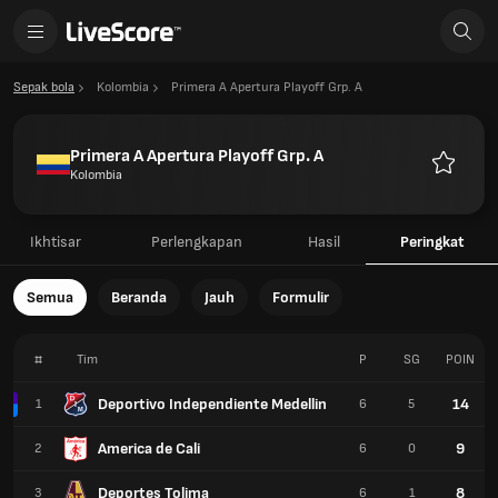
Sepak bola
Kolombia
Primera A Apertura Playoff Grp. A
Primera A Apertura Playoff Grp. A
Kolombia
Favorit
Ikhtisar
Perlengkapan
Hasil
Peringkat
Semua
Beranda
Jauh
Formulir
#
Tim
P
SG
POIN
Deportivo Independiente Medellin
14
1
6
5
America de Cali
9
2
6
0
Deportes Tolima
8
3
6
1