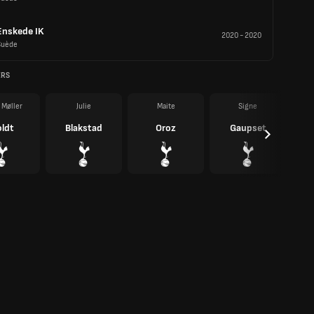
Enskede IK
2020
-
2020
Suède
ERS
a Møller
Julie
Maite
Signe
ldt
Blakstad
Oroz
Gaupset