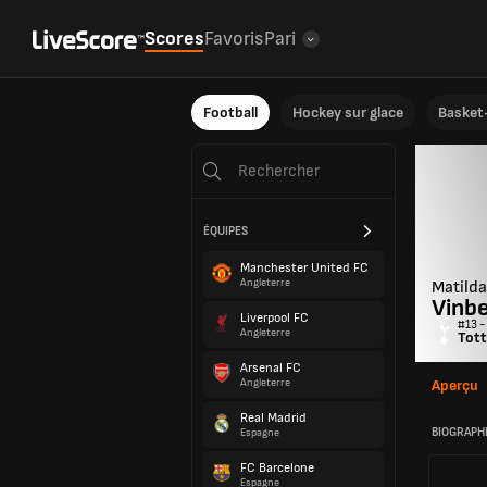
Scores
Favoris
Pari
Football
Hockey sur glace
Basket-
ÉQUIPES
Manchester United FC
Angleterre
Matilda
Vinb
Liverpool FC
#13 -
Angleterre
Tot
Arsenal FC
Angleterre
Aperçu
Real Madrid
BIOGRAPH
Espagne
FC Barcelone
Espagne