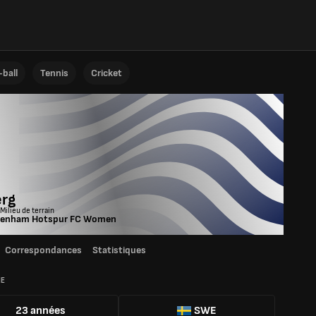
ball
Tennis
Cricket
erg
 Milieu de terrain
tenham Hotspur FC Women
Correspondances
Statistiques
IE
23 années
SWE