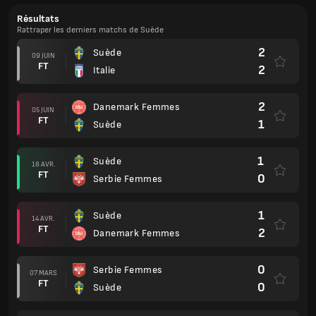
Résultats
Rattraper les derniers matchs de Suède
2
Suède
09 JUIN
FT
2
Italie
2
Danemark Femmes
05 JUIN
FT
1
Suède
1
Suède
18 AVR.
FT
0
Serbie Femmes
1
Suède
14 AVR.
FT
2
Danemark Femmes
0
Serbie Femmes
07 MARS
FT
0
Suède