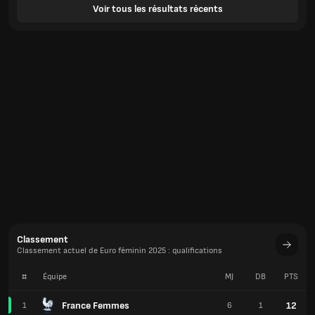
Voir tous les résultats récents
Classement
Classement actuel de Euro féminin 2025 : qualifications
#
Équipe
MJ
DB
PTS
France Femmes
12
1
6
1