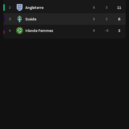
Angleterre
11
2
6
3
Suède
8
3
6
2
Irlande Femmes
3
4
6
-6