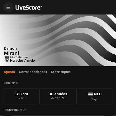
Damon
Mirani
#4 - Défenseur
Heracles Almelo
Aperçu
Correspondances
Statistiques
BIOGRAPHIE
183 cm
30 années
NLD
Hauteur
Mai 13, 1996
Pays
PROCHAIN MATCH