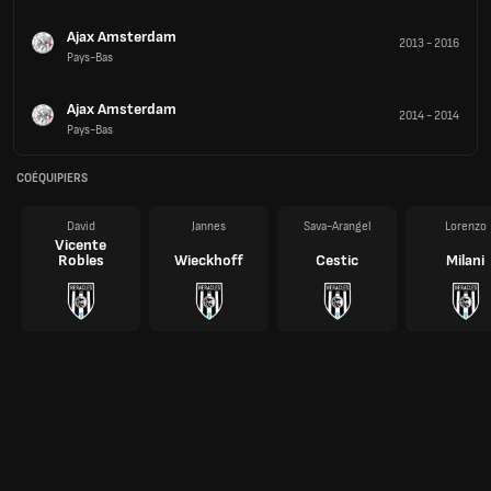
Ajax Amsterdam
2013
-
2016
Pays-Bas
Ajax Amsterdam
2014
-
2014
Pays-Bas
COÉQUIPIERS
David
Jannes
Sava-Arangel
Lorenzo
Vicente
Robles
Wieckhoff
Cestic
Milani