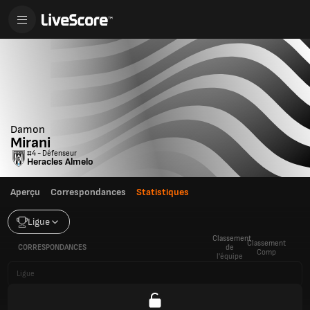
Damon
Mirani
#4 - Défenseur
Heracles Almelo
Aperçu
Correspondances
Statistiques
Ligue
Classement
Classement
CORRESPONDANCES
de
Comp
l'équipe
Ligue