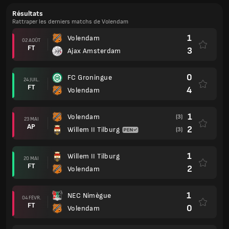
Résultats
Rattraper les derniers matchs de Volendam
1
Volendam
02 AOÛT
FT
3
Ajax Amsterdam
0
FC Groningue
24 JUIL.
FT
4
Volendam
1
Volendam
(3)
23 MAI
AP
2
Willem II Tilburg
(3)
1
Willem II Tilburg
20 MAI
FT
2
Volendam
1
NEC Nimègue
04 FÉVR.
FT
0
Volendam