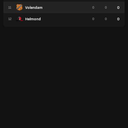
Volendam
0
11
0
0
Helmond
0
12
0
0