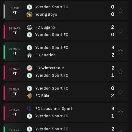
0
Yverdon Sport FC
01 AVR.
FT
0
Young Boys
2
FC Lugano
16 MARS
FT
0
Yverdon Sport FC
3
Yverdon Sport FC
09 MARS
FT
2
FC Zuerich
2
FC Winterthour
03 MARS
FT
1
Yverdon Sport FC
0
Yverdon Sport FC
24 FÉVR.
FT
2
FC Bâle
3
FC Lausanne-Sport
17 FÉVR.
FT
1
Yverdon Sport FC
2
Yverdon Sport FC
11 FÉVR.