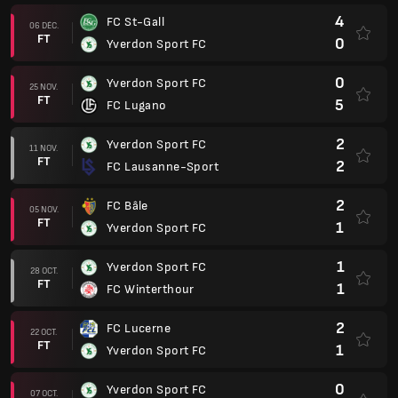
4
FC St-Gall
06 DÉC.
FT
0
Yverdon Sport FC
0
Yverdon Sport FC
25 NOV.
FT
5
FC Lugano
2
Yverdon Sport FC
11 NOV.
FT
2
FC Lausanne-Sport
2
FC Bâle
05 NOV.
FT
1
Yverdon Sport FC
1
Yverdon Sport FC
28 OCT.
FT
1
FC Winterthour
2
FC Lucerne
22 OCT.
FT
1
Yverdon Sport FC
0
Yverdon Sport FC
07 OCT.