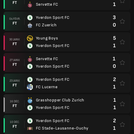
FT
1
Servette FC
3
Yverdon Sport FC
04 FÉVR.
FT
0
FC Zuerich
5
Young Boys
30 JANV.
FT
1
Yverdon Sport FC
1
Servette FC
27 JANV.
FT
0
Yverdon Sport FC
2
Yverdon Sport FC
23 JANV.
FT
1
FC Lucerne
1
Grasshopper Club Zurich
16 DÉC.
FT
1
Yverdon Sport FC
2
Yverdon Sport FC
10 DÉC.
FT
1
FC Stade-Lausanne-Ouchy