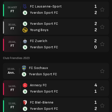
1
FC Lausanne-Sport
06 AOÛT
FT
2
Yverdon Sport FC
2
Yverdon Sport FC
30 JUIL.
FT
2
Young Boys
2
FC Zuerich
23 JUIL.
FT
0
Yverdon Sport FC
Club Friendlies 2023
FC Sochaux
15 JUIL.
Ann.
Yverdon Sport FC
4
Annecy FC
14 JUIL.
FT
1
Yverdon Sport FC
1
FC Biel-Bienne
11 JUIL.
FT
2
Yverdon Sport FC