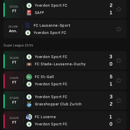
2
Yverdon Sport FC
03 JUIL.
FT
1
SAFP
FC Lausanne-Sport
29 JUIN
Ann.
Yverdon Sport FC
Super League 23/24
3
Yverdon Sport FC
20 AVR.
FT
0
FC Stade-Lausanne-Ouchy
5
FC St-Gall
13 AVR.
FT
1
Yverdon Sport FC
3
Yverdon Sport FC
07 AVR.
FT
2
Grasshopper Club Zurich
1
FC Lucerne
04 AVR.
FT
0
Yverdon Sport FC