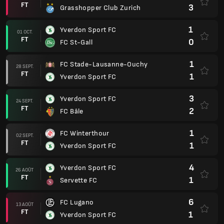
FT
3
Grasshopper Club Zurich
1
Yverdon Sport FC
01 OCT.
FT
0
FC St-Gall
1
FC Stade-Lausanne-Ouchy
28 SEPT.
FT
1
Yverdon Sport FC
3
Yverdon Sport FC
24 SEPT.
FT
2
FC Bâle
1
FC Winterthour
02 SEPT.
FT
1
Yverdon Sport FC
4
Yverdon Sport FC
26 AOÛT
FT
1
Servette FC
6
FC Lugano
13 AOÛT
FT
1
Yverdon Sport FC