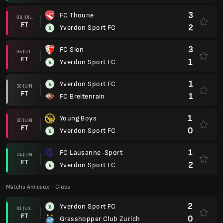
3
FC Thoune
08 JUIL.
FT
2
Yverdon Sport FC
3
FC Sion
05 JUIL.
FT
1
Yverdon Sport FC
1
Yverdon Sport FC
30 JUIN
FT
1
FC Breitenrain
1
Young Boys
30 JUIN
FT
0
Yverdon Sport FC
1
FC Lausanne-Sport
24 JUIN
FT
2
Yverdon Sport FC
Matchs Amicaux - Clubs
2
Yverdon Sport FC
01 JUIL.
FT
0
Grasshopper Club Zurich