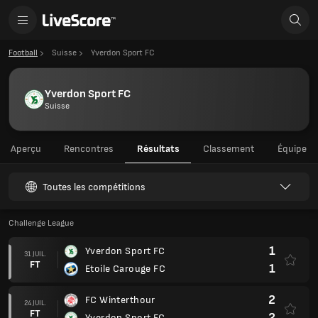
Football
Suisse
Yverdon Sport FC
Yverdon Sport FC
Suisse
Aperçu
Rencontres
Résultats
Classement
Équipe
Toutes les compétitions
Challenge League
1
Yverdon Sport FC
31 JUIL.
FT
1
Etoile Carouge FC
2
FC Winterthour
24 JUIL.
FT
2
Yverdon Sport FC