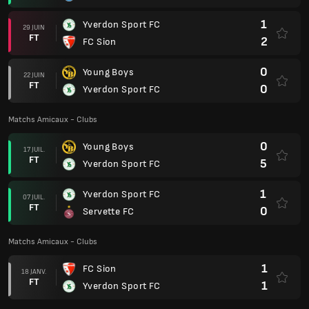
1
Yverdon Sport FC
29 JUIN
FT
2
FC Sion
0
Young Boys
22 JUIN
FT
0
Yverdon Sport FC
Matchs Amicaux - Clubs
0
Young Boys
17 JUIL.
FT
5
Yverdon Sport FC
1
Yverdon Sport FC
07 JUIL.
FT
0
Servette FC
Matchs Amicaux - Clubs
1
FC Sion
18 JANV.
FT
1
Yverdon Sport FC