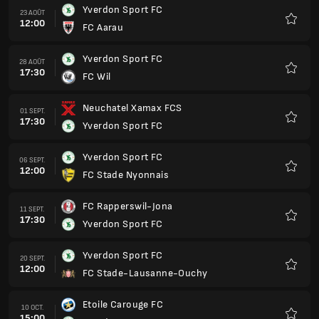
Yverdon Sport FC
23 AOÛT
12:00
FC Aarau
Favoris
Yverdon Sport FC
28 AOÛT
17:30
FC Wil
Favoris
Neuchatel Xamax FCS
01 SEPT.
17:30
Yverdon Sport FC
Favoris
Yverdon Sport FC
06 SEPT.
12:00
FC Stade Nyonnais
Favoris
FC Rapperswil-Jona
11 SEPT.
17:30
Yverdon Sport FC
Favoris
Yverdon Sport FC
20 SEPT.
12:00
FC Stade-Lausanne-Ouchy
Favoris
Etoile Carouge FC
10 OCT.
15:00