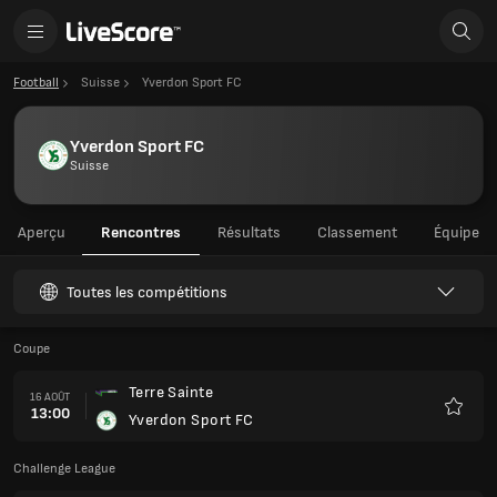
Football
Suisse
Yverdon Sport FC
Yverdon Sport FC
Suisse
Aperçu
Rencontres
Résultats
Classement
Équipe
Toutes les compétitions
Coupe
Terre Sainte
16 AOÛT
13:00
Yverdon Sport FC
Favoris
Challenge League