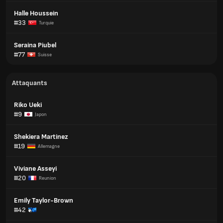
Halle Houssein
#33
Turquie
Seraina Piubel
#77
Suisse
Attaquants
Riko Ueki
#9
Japon
Shekiera Martinez
#19
Allemagne
Viviane Asseyi
#20
Reunion
Emily Taylor-Brown
#42