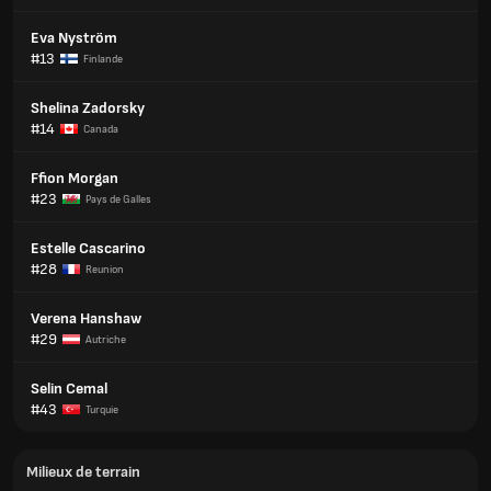
Eva Nyström
#13
Finlande
Shelina Zadorsky
#14
Canada
Ffion Morgan
#23
Pays de Galles
Estelle Cascarino
#28
Reunion
Verena Hanshaw
#29
Autriche
Selin Cemal
#43
Turquie
Milieux de terrain