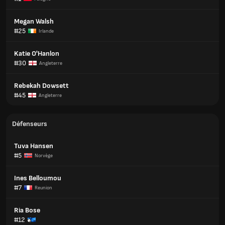
Megan Walsh
#25
Irlande
Katie O'Hanlon
#30
Angleterre
Rebekah Dowsett
#45
Angleterre
Défenseurs
Tuva Hansen
#5
Norvège
Ines Belloumou
#7
Reunion
Ria Bose
#12