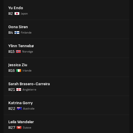
Yu Endo
#2
Japon
Oona Siren
#4
Finlande
Ylinn Tennebø
#15
Norvège
Jessica Ziu
#16
Irlande
Sarah Brasero-Carreira
#21
Angleterre
Katrina Gorry
#22
Australie
Leila Wandeler
#27
Suisse