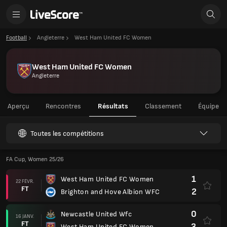
Football
Angleterre
West Ham United FC Women
West Ham United FC Women
Angleterre
Aperçu
Rencontres
Résultats
Classement
Équipe
Toutes les compétitions
FA Cup, Women 25/26
1
West Ham United FC Women
22 FÉVR.
FT
2
Brighton and Hove Albion WFC
0
Newcastle United Wfc
16 JANV.
FT
3
West Ham United FC Women