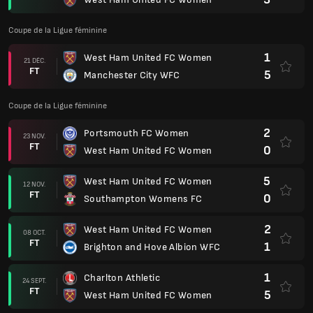
Coupe de la Ligue féminine
1
West Ham United FC Women
21 DÉC.
FT
5
Manchester City WFC
Coupe de la Ligue féminine
2
Portsmouth FC Women
23 NOV.
FT
0
West Ham United FC Women
5
West Ham United FC Women
12 NOV.
FT
0
Southampton Womens FC
2
West Ham United FC Women
08 OCT.
FT
1
Brighton and Hove Albion WFC
1
Charlton Athletic
24 SEPT.
FT
5
West Ham United FC Women