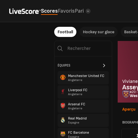
Scores
Favoris
Pari
Football
Hockey sur glace
Basket-
ÉQUIPES
Manchester United FC
Angleterre
Viviane
Assey
Liverpool FC
#20 -
Angleterre
Wes
Arsenal FC
Angleterre
Aperçu
Real Madrid
BIOGRAPH
Espagne
FC Barcelone
Espagne