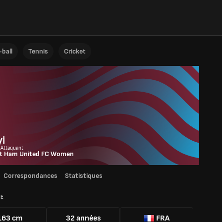
ball
Tennis
Cricket
i
 Attaquant
t Ham United FC Women
Correspondances
Statistiques
IE
163 cm
32 années
FRA