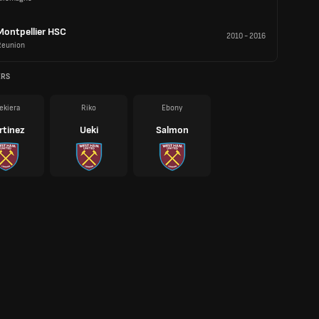
Montpellier HSC
2010
-
2016
Reunion
ERS
ekiera
Riko
Ebony
rtinez
Ueki
Salmon