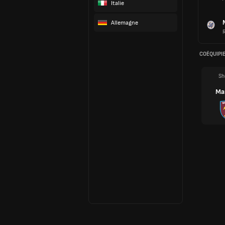
Italie
Allemagne
COÉQUIPI
Sh
Ma