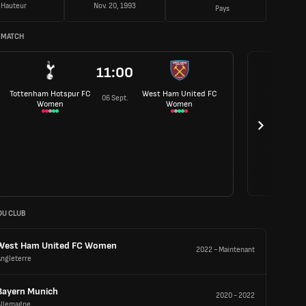
Hauteur
Nov. 20, 1993
Pays
 MATCH
11:00
Tottenham Hotspur FC
West Ham United FC
06 Sept.
Women
Women
DU CLUB
West Ham United FC Women
2022
-
Maintenant
Angleterre
Bayern Munich
2020
-
2022
Allemagne