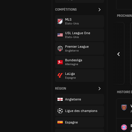
COMPÉTITIONS
PROCHAIN
MLS
États-Unis
USL League One
États-Unis
Premier League
Angleterre
Bundesliga
Allemagne
LaLiga
Espagne
RÉGION
HISTOIRE 
Angleterre
Ligue des champions
Espagne