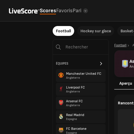
Scores
Favoris
Pari
Football
Hockey sur glace
Basket-
Football
As
ÉQUIPES
An
Manchester United FC
Angleterre
Aperçu
Liverpool FC
Angleterre
Arsenal FC
Rencontr
Angleterre
Real Madrid
Espagne
FC Barcelone
Espagne