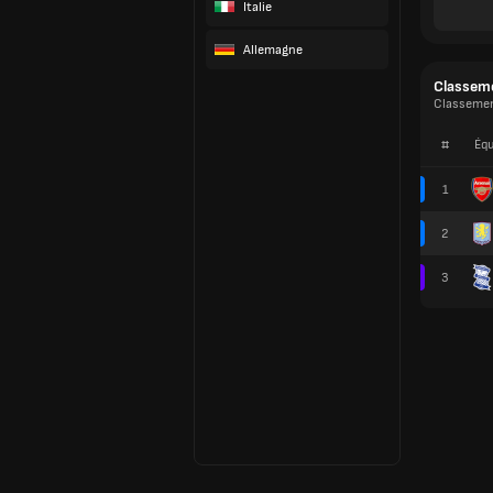
Italie
Allemagne
Classem
Classemen
#
Équ
1
2
3