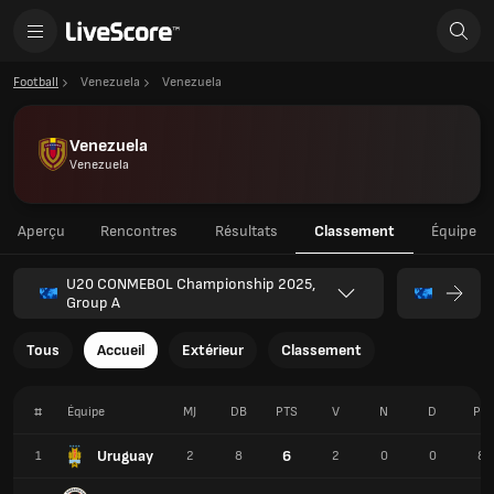
Football
Venezuela
Venezuela
Venezuela
Venezuela
Aperçu
Rencontres
Résultats
Classement
Équipe
U20 CONMEBOL Championship 2025,
Group A
Tous
Accueil
Extérieur
Classement
#
Équipe
MJ
DB
PTS
V
N
D
PR
Uruguay
6
1
2
8
2
0
0
8