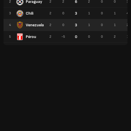
Paraguay
6
2
2
2
2
0
0
3
Chili
3
3
2
0
1
0
1
4
Venezuela
3
4
2
0
1
0
1
2
Pérou
0
5
2
-5
0
0
2
1