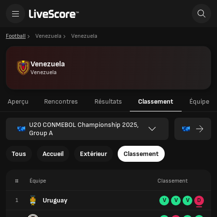
Football
Venezuela
Venezuela
Venezuela
Venezuela
Aperçu
Rencontres
Résultats
Classement
Équipe
U20 CONMEBOL Championship 2025,
Group A
Tous
Accueil
Extérieur
Classement
#
Équipe
Classement
Uruguay
1
V
V
V
D