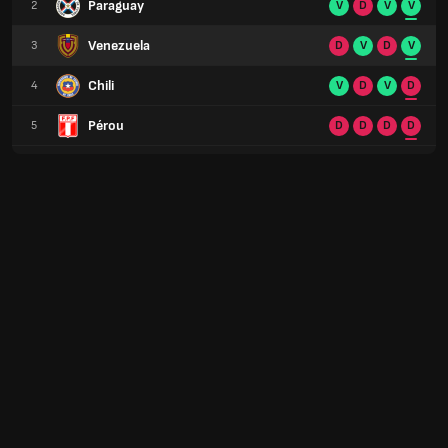
Paraguay
2
V
D
V
V
Venezuela
3
D
V
D
V
Chili
4
V
D
V
D
Pérou
5
D
D
D
D