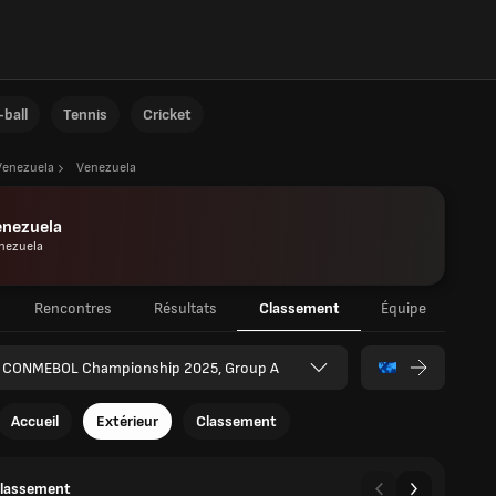
ball
Tennis
Cricket
Venezuela
Venezuela
enezuela
nezuela
Rencontres
Résultats
Classement
Équipe
 CONMEBOL Championship 2025, Group A
Accueil
Extérieur
Classement
classement