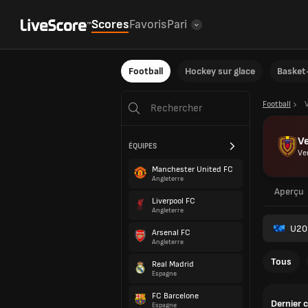
Scores
Favoris
Pari
Football
Hockey sur glace
Basket-
Football
V
ÉQUIPES
Ve
Manchester United FC
Angleterre
Aperçu
Liverpool FC
Angleterre
U20
Arsenal FC
Angleterre
Tous
Real Madrid
Espagne
FC Barcelone
Dernier 
Espagne