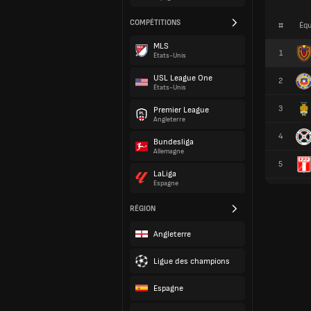
COMPÉTITIONS
#
Équ
MLS
1
États-Unis
USL League One
2
États-Unis
3
Premier League
Angleterre
4
Bundesliga
Allemagne
5
LaLiga
Espagne
RÉGION
Angleterre
Ligue des champions
Espagne