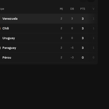
ipe
MJ
DB
PTS
V
N
Venezuela
3
2
3
1
0
Chili
3
2
0
1
0
Uruguay
3
2
0
1
0
Paraguay
3
2
-5
1
0
Pérou
0
2
-3
0
0