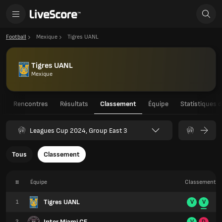
Football
Mexique
Tigres UANL
Tigres UANL
Mexique
u
Rencontres
Résultats
Classement
Équipe
Statistiques 
Leagues Cup 2024, Group East 3
Tous
Classement
#
Équipe
Classement
Tigres UANL
1
V
V
Inter Miami CF
2
V
D