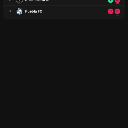
Puebla FC
3
D
D