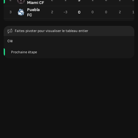
Miami CF
Puebla
0
3
2
-3
0
0
2
1
FC
Faites pivoter pour visualiser le tableau entier
Clé
Prochaine étape