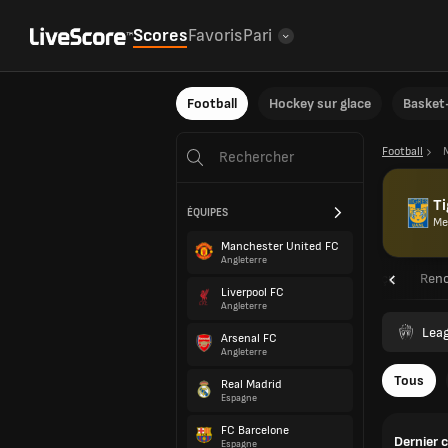
Scores
Favoris
Pari
Football
Hockey sur glace
Basket-
Football
T
ÉQUIPES
Me
Manchester United FC
Angleterre
Aperçu
Renc
Liverpool FC
Angleterre
Lea
Arsenal FC
Angleterre
Tous
Real Madrid
Espagne
FC Barcelone
Dernier 
Espagne