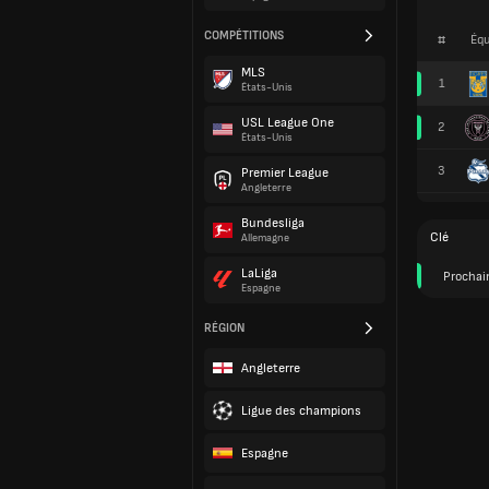
COMPÉTITIONS
#
Équ
MLS
1
États-Unis
USL League One
2
États-Unis
3
Premier League
Angleterre
Bundesliga
Clé
Allemagne
LaLiga
Prochai
Espagne
RÉGION
Angleterre
Ligue des champions
Espagne