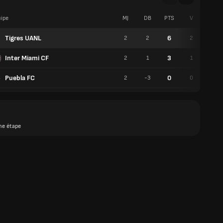
ipe
MJ
DB
PTS
V
N
Tigres UANL
6
2
2
2
0
Inter Miami CF
3
2
1
1
0
Puebla FC
0
2
-3
0
0
ne étape