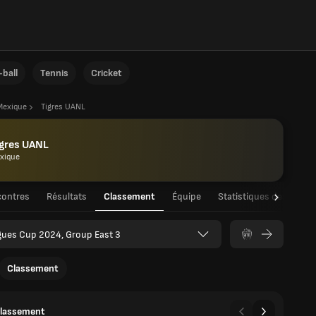
ball
Tennis
Cricket
Mexique
Tigres UANL
igres UANL
xique
ontres
Résultats
Classement
Équipe
Statistiques des joueu
gues Cup 2024, Group East 3
Classement
classement