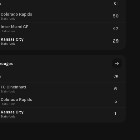
e
CJ
Colorado Rapids
50
Etats-Unis
Inter Miami CF
47
Etats-Unis
Kansas City
29
Etats-Unis
 rouges
e
CR
FC Cincinnati
6
Etats-Unis
Colorado Rapids
5
Etats-Unis
Kansas City
1
Etats-Unis