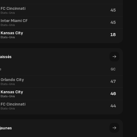
FC Cincinnati
45
Etats-Unis
Inter Miami CF
45
Etats-Unis
Kansas City
18
Etats-Unis
aissés
e
GC
Orlando City
47
Etats-Unis
Kansas City
46
Etats-Unis
FC Cincinnati
44
Etats-Unis
jaunes