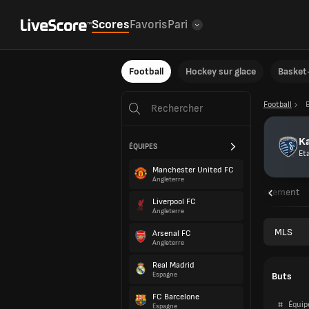
Scores
Favoris
Pari
Football
Hockey sur glace
Basket-
Football
Ka
ÉQUIPES
Et
Manchester United FC
Angleterre
Aperçu
Rencontres
Résultats
Classement
Liverpool FC
Angleterre
MLS
Arsenal FC
Angleterre
Real Madrid
Buts
Espagne
FC Barcelone
#
Équip
Espagne