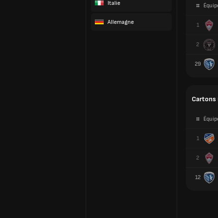
Italie
#
Équip
Allemagne
1
2
29
Cartons
#
Équip
1
2
12