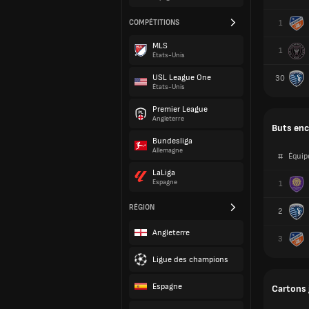
COMPÉTITIONS
1
MLS
1
États-Unis
USL League One
30
États-Unis
Premier League
Angleterre
Buts enc
Bundesliga
Allemagne
#
Équip
LaLiga
Espagne
1
RÉGION
2
Angleterre
3
Ligue des champions
Espagne
Cartons 