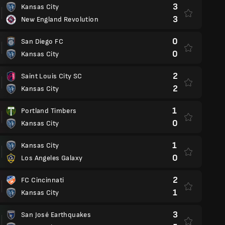
3
Kansas City
3
New England Revolution
0
San Diego FC
0
Kansas City
2
Saint Louis City SC
2
Kansas City
1
Portland Timbers
0
Kansas City
1
Kansas City
0
Los Angeles Galaxy
2
FC Cincinnati
1
Kansas City
3
San José Earthquakes