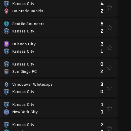
4
Kansas City
2
Colorado Rapids
5
Seattle Sounders
2
Kansas City
3
Orlando City
1
Kansas City
0
Kansas City
2
San Diego FC
3
Vancouver Whitecaps
0
Kansas City
1
Kansas City
1
New York City
2
Kansas City