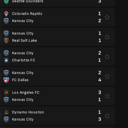
3
Seattle Sounders
1
Colorado Rapids
2
Kansas City
1
Kansas City
1
Real Salt Lake
2
Kansas City
1
Charlotte FC
2
Kansas City
4
FC Dallas
3
Los Angeles FC
1
Kansas City
1
Dynamo Houston
3
Kansas City