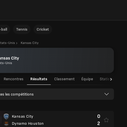
ball
Tennis
Cricket
Etats-Unis
Kansas City
nsas City
ats-Unis
Rencontres
Résultats
Classement
Équipe
Statistiques de
es les compétitions
0
Kansas City
2
Dynamo Houston