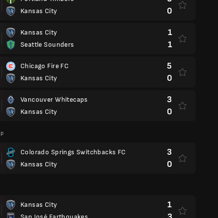
0
Kansas City
1
Kansas City
1
Seattle Sounders
5
Chicago Fire FC
0
Kansas City
3
Vancouver Whitecaps
0
Kansas City
up
3
Colorado Springs Switchbacks FC
0
Kansas City
1
Kansas City
3
San José Earthquakes