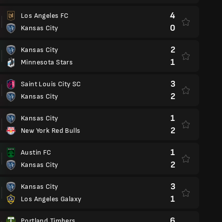
4
Los Angeles FC
0
Kansas City
2
Kansas City
1
Minnesota Stars
3
Saint Louis City SC
2
Kansas City
1
Kansas City
2
New York Red Bulls
1
Austin FC
2
Kansas City
3
Kansas City
1
Los Angeles Galaxy
6
Portland Timbers