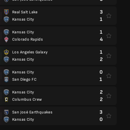
3
Real Salt Lake
1
Kansas City
1
Kansas City
4
Colorado Rapids
1
Los Angeles Galaxy
2
Kansas City
0
Kansas City
1
San Diego FC
2
Kansas City
2
Columbus Crew
3
San José Earthquakes
0
Kansas City