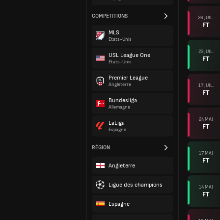
COMPÉTITIONS
26 JUIL.
FT
MLS
États-Unis
23 JUIL.
USL League One
FT
États-Unis
Premier League
Angleterre
17 JUIL.
FT
Bundesliga
Allemagne
24 MAI
LaLiga
FT
Espagne
RÉGION
17 MAI
FT
Angleterre
Ligue des champions
14 MAI
FT
Espagne