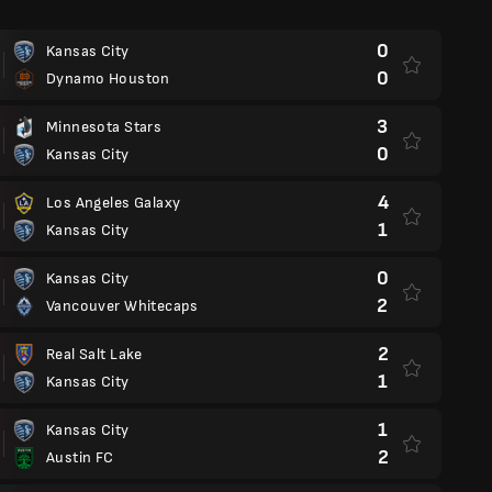
0
Kansas City
0
Dynamo Houston
3
Minnesota Stars
0
Kansas City
4
Los Angeles Galaxy
1
Kansas City
0
Kansas City
2
Vancouver Whitecaps
2
Real Salt Lake
1
Kansas City
1
Kansas City
2
Austin FC