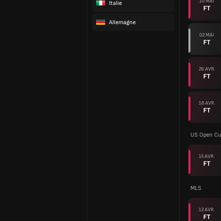
10 MAI
Italie
FT
Allemagne
02 MAI
FT
26 AVR.
FT
18 AVR.
FT
US Open C
15 AVR.
FT
MLS
12 AVR.
FT