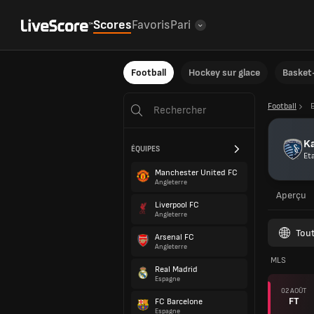
Scores
Favoris
Pari
Football
Hockey sur glace
Basket-
Football
Ka
ÉQUIPES
Et
Manchester United FC
Angleterre
Aperçu
Liverpool FC
Angleterre
Tout
Arsenal FC
Angleterre
MLS
Real Madrid
Espagne
02 AOÛT
FT
FC Barcelone
Espagne