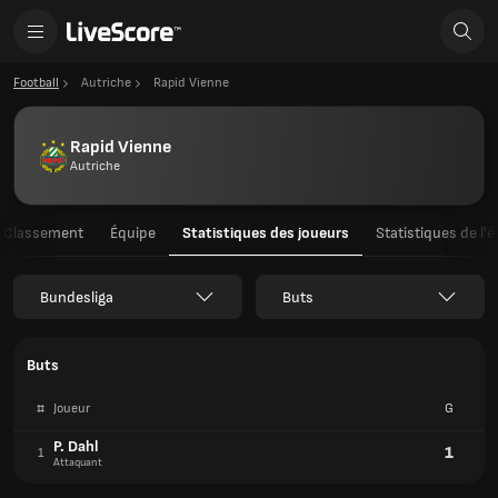
Football
Autriche
Rapid Vienne
Rapid Vienne
Autriche
Classement
Équipe
Statistiques des joueurs
Statistiques de l'
Bundesliga
Buts
Buts
#
Joueur
G
P. Dahl
1
1
Attaquant