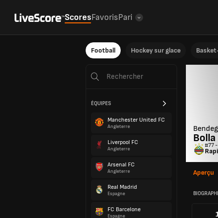
Scores
Favoris
Pari
Football
Hockey sur glace
Basket-
ÉQUIPES
Manchester United FC
Angleterre
Bendeg
Bolla
Liverpool FC
#77 -
Angleterre
Rapi
Arsenal FC
Angleterre
Aperçu
Real Madrid
BIOGRAPH
Espagne
FC Barcelone
Espagne