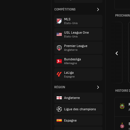
COMPÉTITIONS
PROCHAIN
MLS
États-Unis
USL League One
États-Unis
Premier League
Angleterre
Bundesliga
Allemagne
LaLiga
Espagne
RÉGION
HISTOIRE 
Angleterre
Ligue des champions
Espagne