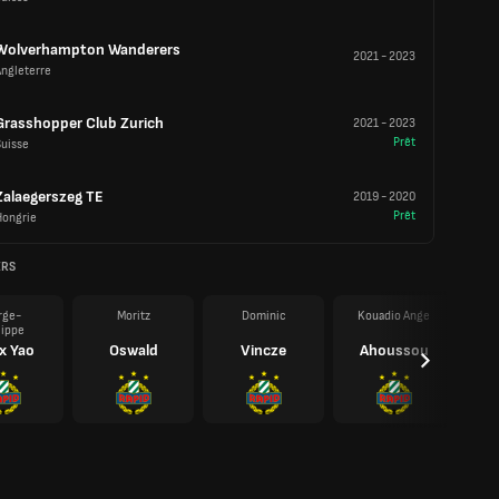
Wolverhampton Wanderers
2021
-
2023
Angleterre
Grasshopper Club Zurich
2021
-
2023
Prêt
Suisse
Zalaegerszeg TE
2019
-
2020
Prêt
Hongrie
ERS
rge-
Moritz
Dominic
Kouadio Ange
lippe
x Yao
Oswald
Vincze
Ahoussou