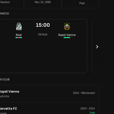
Hauteur
Nov. 22, 1999
Pays
 MATCH
15:00
09 Août
Ried
Rapid Vienne
DU CLUB
Rapid Vienne
2024
-
Maintenant
Autriche
Servette FC
2023
-
2024
Prêt
Suisse