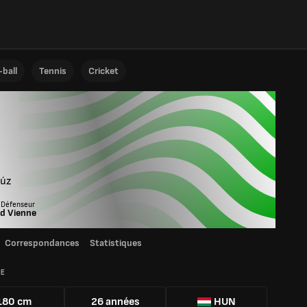
ball
Tennis
Cricket
úz
 Défenseur
d Vienne
Correspondances
Statistiques
IE
180 cm
26 années
HUN