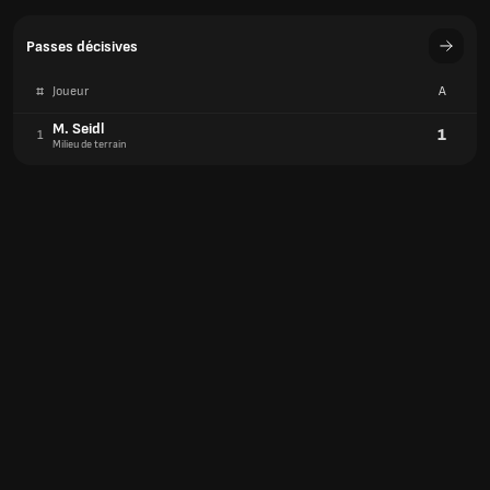
Passes décisives
#
Joueur
A
M. Seidl
1
1
Milieu de terrain