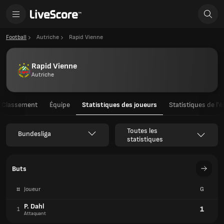
Football
Autriche
Rapid Vienne
Rapid Vienne
Autriche
Classement
Équipe
Statistiques des joueurs
Statistiques de l'
Toutes les
Bundesliga
statistiques
Buts
#
Joueur
G
P. Dahl
1
1
Attaquant