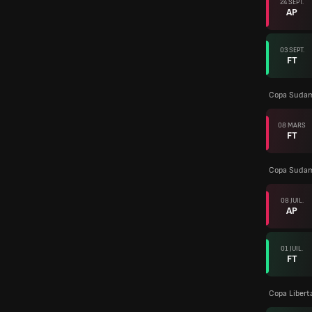
24 SEPT.
AP
03 SEPT.
FT
Copa Sudam
08 MARS
FT
Copa Sudam
08 JUIL.
AP
01 JUIL.
FT
Copa Libert