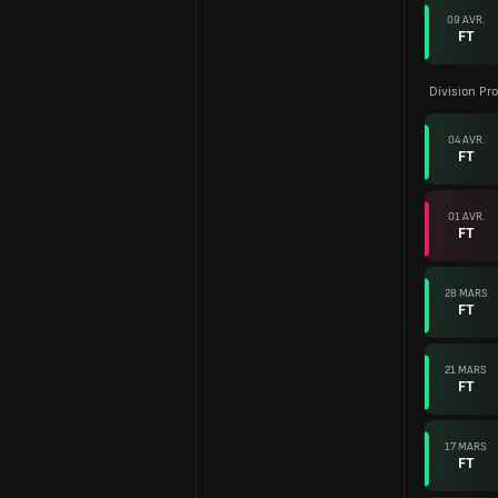
09 AVR.
FT
Division Pro
04 AVR.
FT
01 AVR.
FT
28 MARS
FT
21 MARS
FT
17 MARS
FT