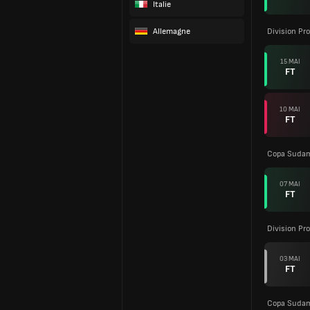
Italie
Allemagne
Division Pro
15 MAI
FT
10 MAI
FT
Copa Sudam
07 MAI
FT
Division Pro
03 MAI
FT
Copa Sudam