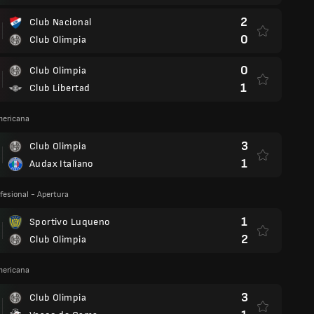
2
Club Nacional
0
Club Olimpia
0
Club Olimpia
1
Club Libertad
ericana
3
Club Olimpia
1
Audax Italiano
fesional - Apertura
1
Sportivo Luqueno
2
Club Olimpia
ericana
3
Club Olimpia