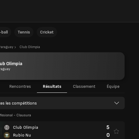
ball
Tennis
Cricket
Paraguay
Club Olimpia
ub Olimpia
raguay
Rencontres
Résultats
Classement
Équipe
es les compétitions
ofesional - Clausura
5
Club Olimpia
0
Rubio Nu