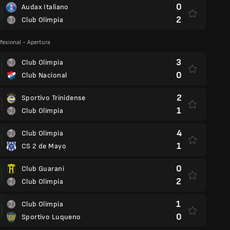
0
Audax Italiano
2
Club Olimpia
fesional - Apertura
3
Club Olimpia
0
Club Nacional
2
Sportivo Trinidense
1
Club Olimpia
4
Club Olimpia
1
CS 2 de Mayo
0
Club Guaraní
2
Club Olimpia
1
Club Olimpia
0
Sportivo Luqueno