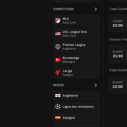
Copa Sudam
COMPÉTITIONS
MLS
13 AOÛT
États-Unis
22:00
USL League One
États-Unis
Division Pr
Premier League
Angleterre
16 AOÛT
21:30
Bundesliga
Allemagne
Copa Sudam
LaLiga
Espagne
20 AOÛT
RÉGION
22:00
Angleterre
Ligue des champions
Espagne