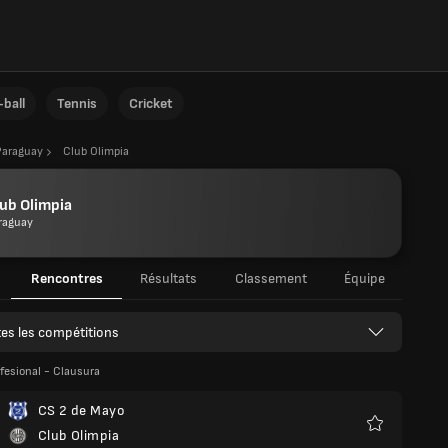
ball
Tennis
Cricket
Paraguay
Club Olimpia
ub Olimpia
raguay
Rencontres
Résultats
Classement
Équipe
es les compétitions
ofesional - Clausura
CS 2 de Mayo
Club Olimpia
Favoris