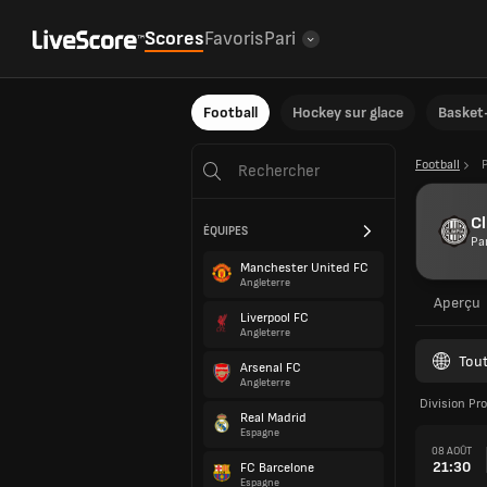
Scores
Favoris
Pari
Football
Hockey sur glace
Basket-
Football
Cl
ÉQUIPES
Pa
Manchester United FC
Angleterre
Aperçu
Liverpool FC
Angleterre
Tout
Arsenal FC
Angleterre
Division Pr
Real Madrid
Espagne
08 AOÛT
21:30
FC Barcelone
Espagne