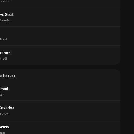
Reunion
ye Seck
Sénégal
Brésil
ershon
Israël
e terrain
amed
iger
Severina
uraçao
zizia
raël