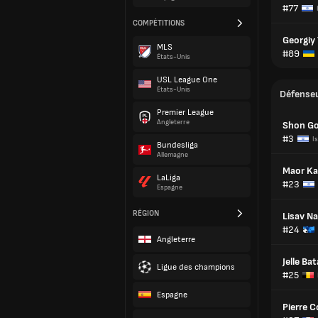
#77
COMPÉTITIONS
Georgiy
MLS
#89
États-Unis
USL League One
États-Unis
Défense
Premier League
Angleterre
Shon Go
#3
Is
Bundesliga
Allemagne
Maor Ka
LaLiga
#23
Espagne
RÉGION
Lisav Na
#24
Angleterre
Jelle Bat
Ligue des champions
#25
Espagne
Pierre 