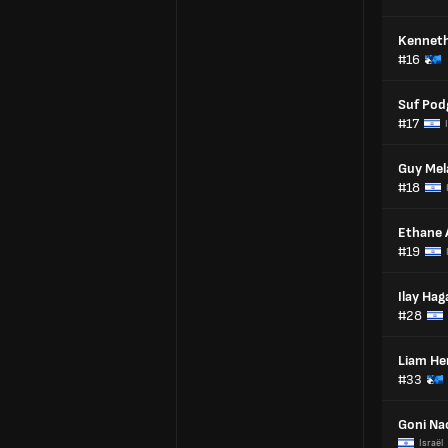
Kenneth
#16
Suf Pod
#17
Guy Me
#18
Ethane 
#19
Ilay Hag
#28
Liam H
#33
Goni Na
Israël