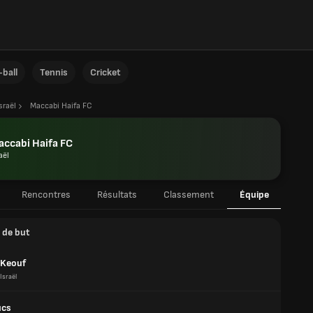
ball
Tennis
Cricket
sraël
Maccabi Haifa FC
ccabi Haifa FC
aël
Rencontres
Résultats
Classement
Équipe
 de but
 Keouf
Israël
ucs