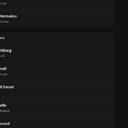
Israël
 Yermakov
Crimée
urs
ldberg
raël
ndil
Israël
if Eissat
aille
Belgique
Cornud