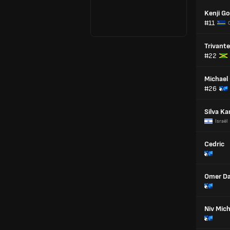
Kenji Go
#11
Trivant
#22
Michael
#26
Silva Ka
Israël
Cedric
Omer D
Niv Mic