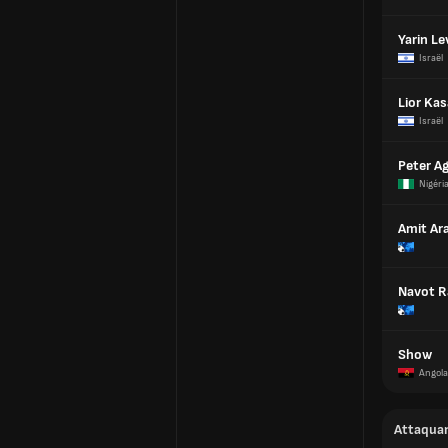
Yarin Le
Israël
Lior Kas
Israël
Peter A
Nigéri
Amit Ara
Navot R
Show
Angola
Attaqua