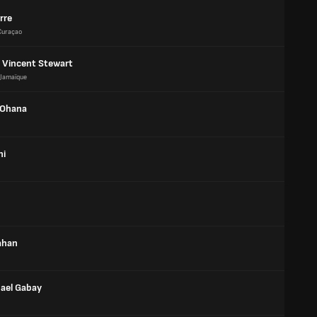
rre
Curaçao
e Vincent Stewart
Jamaïque
 Ohana
ni
ahan
hael Gabay