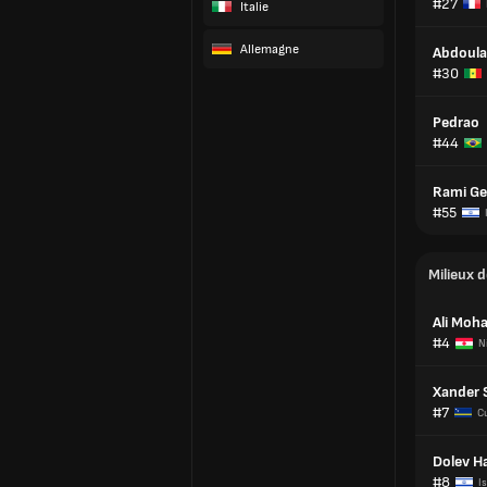
#27
Italie
Allemagne
Abdoula
#30
Pedrao
#44
Rami G
#55
Milieux d
Ali Moh
#4
N
Xander 
#7
C
Dolev Ha
#8
Is