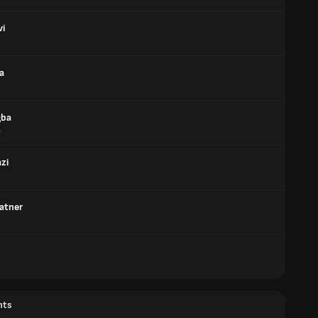
vi
a
gba
a
zi
atner
nts