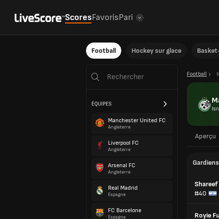
Scores
Favoris
Pari
Football
Hockey sur glace
Basket-
Football
I
Ma
ÉQUIPES
Isr
Manchester United FC
Angleterre
Aperçu
Liverpool FC
Angleterre
Gardiens
Arsenal FC
Angleterre
Shareef
Real Madrid
#40
Espagne
FC Barcelone
Royie F
Espagne