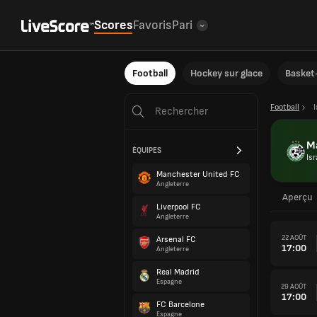
Scores
Favoris
Pari
Football
Hockey sur glace
Basket-
Football
I
Ma
ÉQUIPES
Isr
Manchester United FC
Angleterre
Aperçu
Liverpool FC
Angleterre
22 AOÛT
Arsenal FC
17:00
Angleterre
Real Madrid
Espagne
29 AOÛT
17:00
FC Barcelone
Espagne