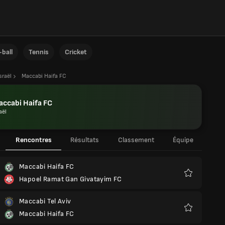
ball
Tennis
Cricket
sraël
Maccabi Haifa FC
ccabi Haifa FC
aël
Rencontres
Résultats
Classement
Équipe
Maccabi Haifa FC
Hapoel Ramat Gan Givatayim FC
Favoris
Maccabi Tel Aviv
Maccabi Haifa FC
Favoris