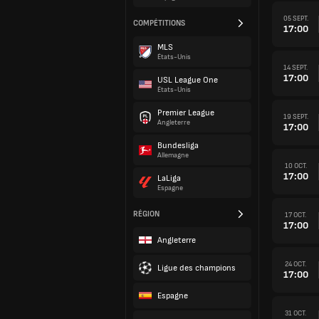
05 SEPT.
COMPÉTITIONS
17:00
MLS
États-Unis
14 SEPT.
17:00
USL League One
États-Unis
Premier League
19 SEPT.
Angleterre
17:00
Bundesliga
Allemagne
10 OCT.
17:00
LaLiga
Espagne
RÉGION
17 OCT.
17:00
Angleterre
24 OCT.
Ligue des champions
17:00
Espagne
31 OCT.