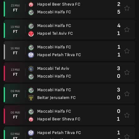
2
Hapoel Beer Sheva FC
23 MAI
FT
5
Maccabi Haifa FC
4
Maccabi Haifa FC
19 MAI
FT
1
Hapoel Tel Aviv FC
1
Maccabi Haifa FC
16 MAI
FT
1
Hapoel Petah Tikva FC
3
Maccabi Tel Aviv
13 MAI
FT
0
Maccabi Haifa FC
3
Maccabi Haifa FC
09 MAI
FT
0
Beitar Jerusalem FC
0
Maccabi Haifa FC
06 MAI
FT
1
Hapoel Beer Sheva FC
1
Hapoel Petah Tikva FC
02 MAI
FT