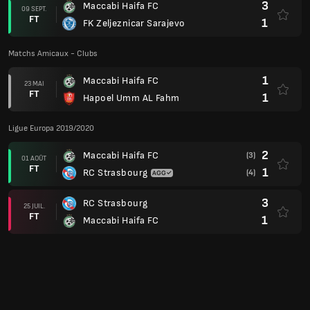
3
Maccabi Haifa FC
09 SEPT.
FT
1
FK Zeljeznicar Sarajevo
Matchs Amicaux - Clubs
1
Maccabi Haifa FC
23 MAI
FT
1
Hapoel Umm AL Fahm
Ligue Europa 2019/2020
2
Maccabi Haifa FC
(3)
01 AOÛT
FT
1
RC Strasbourg
(4)
3
RC Strasbourg
25 JUIL.
FT
1
Maccabi Haifa FC