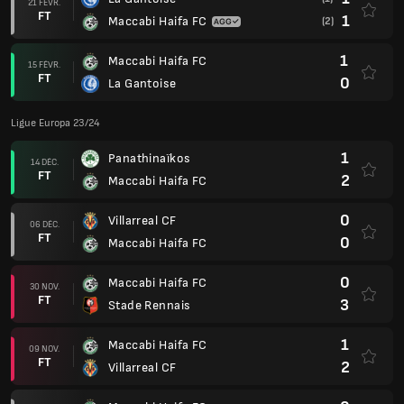
21 FÉVR.
FT
1
Maccabi Haifa FC
(2)
1
Maccabi Haifa FC
15 FÉVR.
FT
0
La Gantoise
Ligue Europa 23/24
1
Panathinaïkos
14 DÉC.
FT
2
Maccabi Haifa FC
0
Villarreal CF
06 DÉC.
FT
0
Maccabi Haifa FC
0
Maccabi Haifa FC
30 NOV.
FT
3
Stade Rennais
1
Maccabi Haifa FC
09 NOV.
FT
2
Villarreal CF