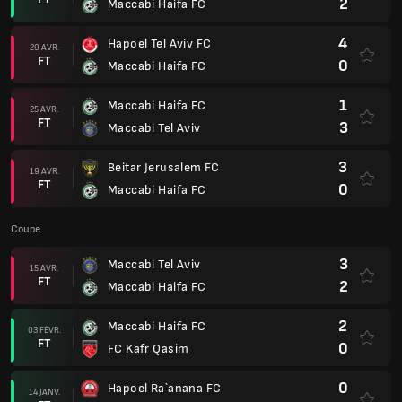
2
Maccabi Haifa FC
4
Hapoel Tel Aviv FC
29 AVR.
FT
0
Maccabi Haifa FC
1
Maccabi Haifa FC
25 AVR.
FT
3
Maccabi Tel Aviv
3
Beitar Jerusalem FC
19 AVR.
FT
0
Maccabi Haifa FC
Coupe
3
Maccabi Tel Aviv
15 AVR.
FT
2
Maccabi Haifa FC
2
Maccabi Haifa FC
03 FÉVR.
FT
0
FC Kafr Qasim
0
Hapoel Ra`anana FC
14 JANV.