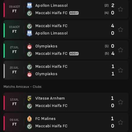
2
Apollon Limassol
(2)
09 AOÛT
FT
0
Maccabi Haifa FC
(4)
4
Maccabi Haifa FC
03 AOÛT
FT
0
Apollon Limassol
0
Olympiakos
(1)
27 JUIL.
FT
4
Maccabi Haifa FC
(5)
1
Maccabi Haifa FC
20 JUIL.
FT
1
Olympiakos
Matchs Amicaux - Clubs
1
Vitesse Arnhem
12 JUIL.
FT
0
Maccabi Haifa FC
1
FC Malines
09 JUIL.
FT
0
Maccabi Haifa FC