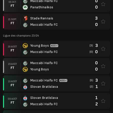
0
Maccabi Haifa FC
05 OCT.
FT
0
Panathinaïkos
3
Stade Rennais
21 SEPT.
FT
0
Maccabi Haifa FC
Ligue des champions 23/24
3
Young Boys
(3)
29 AOÛT
FT
0
Maccabi Haifa FC
(0)
0
Maccabi Haifa FC
23 AOÛT
FT
0
Young Boys
3
Maccabi Haifa FC
(5)
15 AOÛT
FT
1
Slovan Bratislava
(2)
1
Slovan Bratislava
09 AOÛT
FT
2
Maccabi Haifa FC