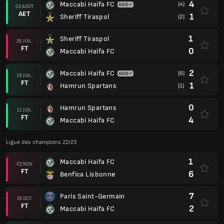
4
Maccabi Haifa FC
(4)
02 AOÛT
AET
1
Sheriff Tiraspol
(2)
1
Sheriff Tiraspol
26 JUIL.
FT
0
Maccabi Haifa FC
2
Maccabi Haifa FC
(6)
18 JUIL.
FT
1
Hamrun Spartans
(1)
0
Hamrun Spartans
11 JUIL.
FT
4
Maccabi Haifa FC
Ligue des champions 22/23
1
Maccabi Haifa FC
02 NOV.
FT
6
Benfica Lisbonne
7
Paris Saint-Germain
25 OCT.
FT
2
Maccabi Haifa FC