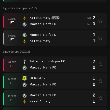
Ligue des champions 21/22
2
Kairat Almaty
(3)
14 JUIL.
FT
0
Maccabi Haifa FC
(1)
1
Maccabi Haifa FC
07 JUIL.
FT
1
Kairat Almaty
Ligue Europa 2020/21
7
Tottenham Hotspur FC
01 OCT.
FT
2
Maccabi Haifa FC
1
FK Rostov
24 SEPT.
FT
2
Maccabi Haifa FC
2
Maccabi Haifa FC
17 SEPT.
FT
1
Kairat Almaty