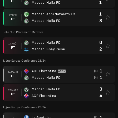
FT
1
Maccabi Haifa FC
1
Maccabi Achi Nazareth FC
27 DÉC.
FT
8
Maccabi Haifa FC
Toto Cup Placement Matches
0
Maccabi Haifa FC
17 AOÛT
FT
2
Maccabi Bney Reine
Ligue Europa Conférence 23/24
1
ACF Fiorentina
(5)
14 MARS
FT
1
Maccabi Haifa FC
(4)
3
Maccabi Haifa FC
07 MARS
FT
4
ACF Fiorentina
Ligue Europa Conférence 23/24
1
La Gantoise
(1)