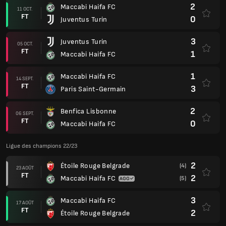
2
Maccabi Haifa FC
11 OCT.
FT
0
Juventus Turin
3
Juventus Turin
05 OCT.
FT
1
Maccabi Haifa FC
1
Maccabi Haifa FC
14 SEPT.
FT
3
Paris Saint-Germain
2
Benfica Lisbonne
06 SEPT.
FT
0
Maccabi Haifa FC
Ligue des champions 22/23
2
Étoile Rouge Belgrade
(4)
23 AOÛT
FT
2
Maccabi Haifa FC
(5)
3
Maccabi Haifa FC
17 AOÛT
FT
2
Étoile Rouge Belgrade