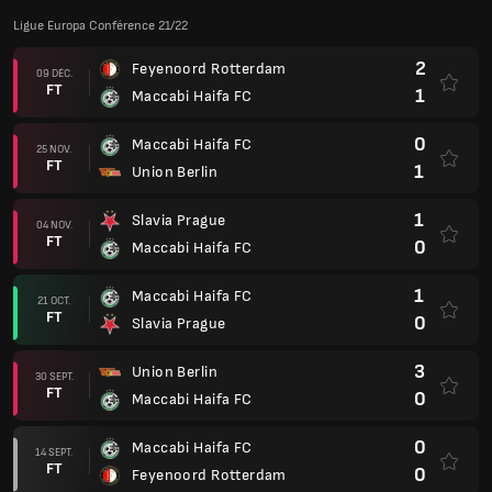
Ligue Europa Conférence 21/22
2
Feyenoord Rotterdam
09 DÉC.
FT
1
Maccabi Haifa FC
0
Maccabi Haifa FC
25 NOV.
FT
1
Union Berlin
1
Slavia Prague
04 NOV.
FT
0
Maccabi Haifa FC
1
Maccabi Haifa FC
21 OCT.
FT
0
Slavia Prague
3
Union Berlin
30 SEPT.
FT
0
Maccabi Haifa FC
0
Maccabi Haifa FC
14 SEPT.
FT
0
Feyenoord Rotterdam