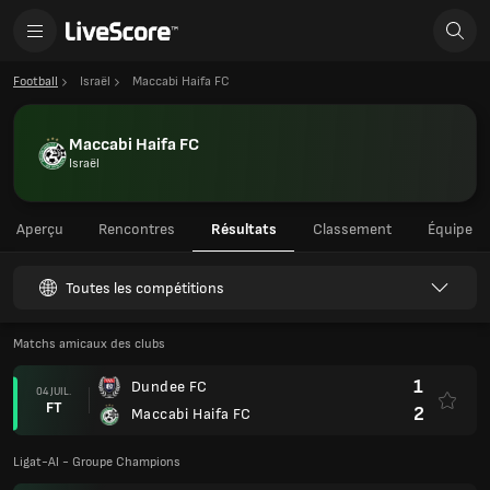
Football
Israël
Maccabi Haifa FC
Maccabi Haifa FC
Israël
Aperçu
Rencontres
Résultats
Classement
Équipe
Toutes les compétitions
Matchs amicaux des clubs
1
Dundee FC
04 JUIL.
FT
2
Maccabi Haifa FC
Ligat-Al - Groupe Champions