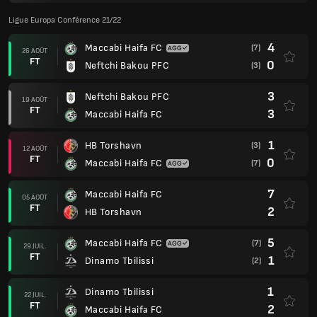
Ligue Europa Conférence 21/22
4
Maccabi Haifa FC
(7)
26 AOÛT
FT
0
Neftchi Bakou PFC
(3)
3
Neftchi Bakou PFC
19 AOÛT
FT
3
Maccabi Haifa FC
1
HB Torshavn
(3)
12 AOÛT
FT
0
Maccabi Haifa FC
(7)
7
Maccabi Haifa FC
05 AOÛT
FT
2
HB Torshavn
5
Maccabi Haifa FC
(7)
29 JUIL.
FT
1
Dinamo Tbilissi
(2)
1
Dinamo Tbilissi
22 JUIL.
FT
2
Maccabi Haifa FC