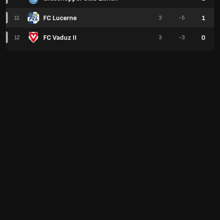
FC Lucerne
1
11
3
-5
FC Vaduz II
0
12
3
-3