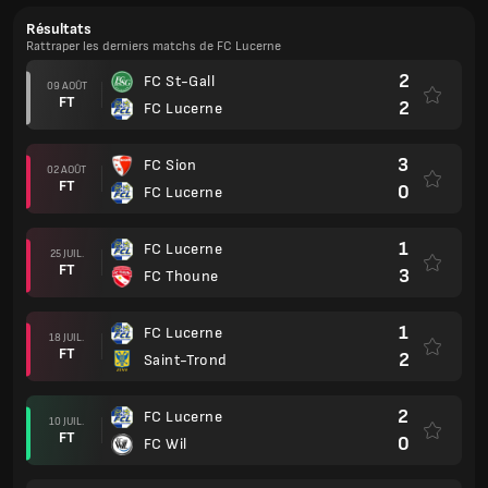
Résultats
Rattraper les derniers matchs de FC Lucerne
2
FC St-Gall
09 AOÛT
FT
2
FC Lucerne
3
FC Sion
02 AOÛT
FT
0
FC Lucerne
1
FC Lucerne
25 JUIL.
FT
3
FC Thoune
1
FC Lucerne
18 JUIL.
FT
2
Saint-Trond
2
FC Lucerne
10 JUIL.
FT
0
FC Wil