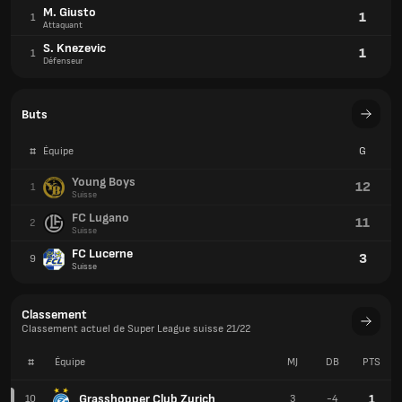
M. Giusto
1
1
Attaquant
S. Knezevic
1
1
Défenseur
Buts
#
Équipe
G
Young Boys
12
1
Suisse
FC Lugano
11
2
Suisse
FC Lucerne
3
9
Suisse
Classement
Classement actuel de Super League suisse 21/22
#
Équipe
MJ
DB
PTS
Grasshopper Club Zurich
1
10
3
-4