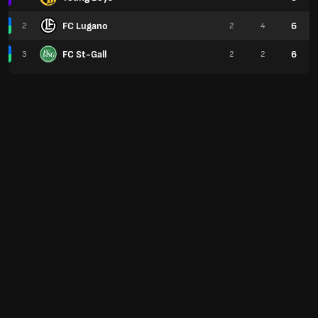
FC Lugano
6
2
2
4
FC St-Gall
6
3
2
2