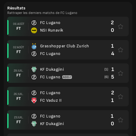
Résultats
Rattraper les derniers matchs de FC Lugano
2
FC Lugano
06 AOÛT
FT
0
NSI Runavik
1
Grasshopper Club Zurich
02 AOÛT
FT
4
FC Lugano
1
KF Dukagjini
(1)
29 JUIL.
FT
5
FC Lugano
(6)
2
FC Lugano
26 JUIL.
FT
1
FC Vaduz II
1
FC Lugano
23 JUIL.
FT
0
KF Dukagjini