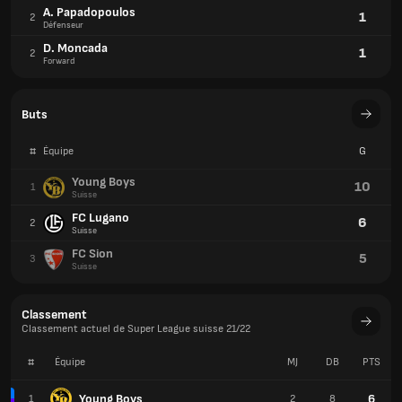
A. Papadopoulos
1
2
Défenseur
D. Moncada
1
2
Forward
Buts
#
Équipe
G
Young Boys
10
1
Suisse
FC Lugano
6
2
Suisse
FC Sion
5
3
Suisse
Classement
Classement actuel de Super League suisse 21/22
#
Équipe
MJ
DB
PTS
Young Boys
6
1
2
8