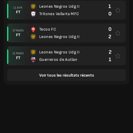
1
Leones Negros Udg II
11 AVR.
FT
0
Tritones Vallarta MFC
0
Tecos FC
27 MARS
FT
2
Leones Negros Udg II
2
Leones Negros Udg II
21 MARS
FT
1
Guerreros de Autlan
Voir tous les résultats récents