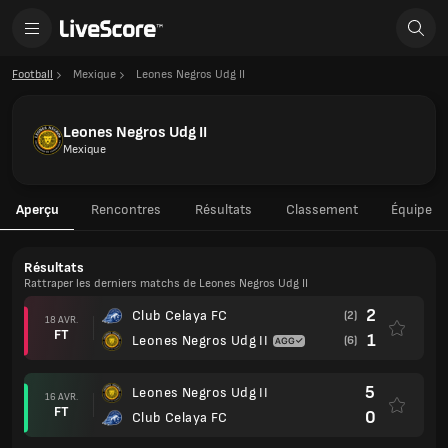
Football
Mexique
Leones Negros Udg II
Leones Negros Udg II
Mexique
Aperçu
Rencontres
Résultats
Classement
Équipe
Résultats
Rattraper les derniers matchs de Leones Negros Udg II
2
Club Celaya FC
(2)
18 AVR.
FT
1
Leones Negros Udg II
(6)
5
Leones Negros Udg II
16 AVR.
FT
0
Club Celaya FC