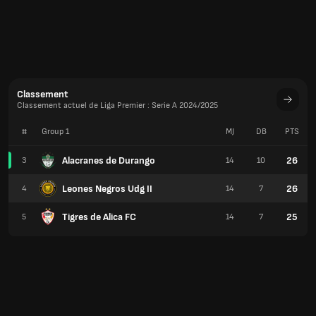
Classement
Classement actuel de Liga Premier : Serie A 2024/2025
#
Group 1
MJ
DB
PTS
Alacranes de Durango
26
3
14
10
Leones Negros Udg II
26
4
14
7
Tigres de Alica FC
25
5
14
7