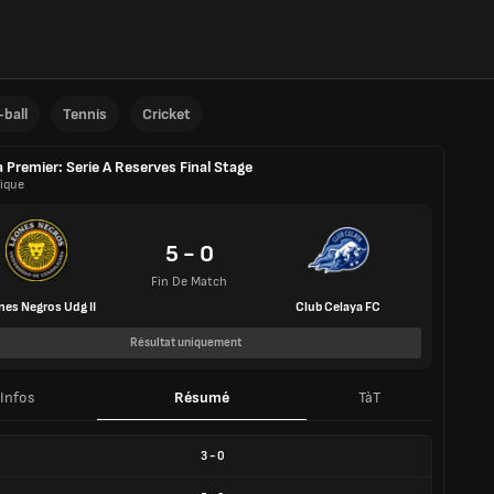
ball
Tennis
Cricket
a Premier: Serie A Reserves Final Stage
ique
5 - 0
Fin De Match
nes Negros Udg II
Club Celaya FC
Résultat uniquement
Infos
Résumé
TàT
3
-
0