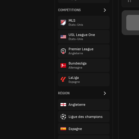
FT
COMPÉTITIONS
MLS
États-Unis
USL League One
États-Unis
Premier League
Angleterre
Bundesliga
Allemagne
LaLiga
Espagne
RÉGION
Angleterre
Ligue des champions
Espagne