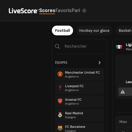
Scores
Favoris
Pari
Football
Hockey sur glace
Basket-
Lig
Mex
ÉQUIPES
Manchester United FC
Angleterre
Leo
Liverpool FC
Angleterre
Arsenal FC
Angleterre
Real Madrid
Espagne
Mitps
FC Barcelone
Espagne