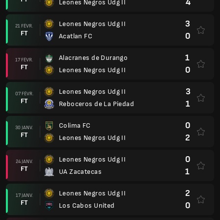
4
Leones Negros Udg II
3
Leones Negros Udg II
21 FÉVR.
FT
0
Acatlan FC
1
Alacranes de Durango
17 FÉVR.
FT
0
Leones Negros Udg II
3
Leones Negros Udg II
07 FÉVR.
FT
1
Reboceros de La Piedad
0
Colima FC
30 JANV.
FT
2
Leones Negros Udg II
0
Leones Negros Udg II
24 JANV.
FT
1
UA Zacatecas
2
Leones Negros Udg II
17 JANV.
FT
0
Los Cabos United