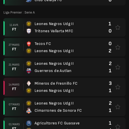
Liga Premier : Serie A
1
Leones Negros Udg II
11 AVR.
FT
0
Tritones Vallarta MFC
0
Tecos FC
27 MARS
FT
2
Leones Negros Udg II
2
Leones Negros Udg II
21 MARS
FT
1
Guerreros de Autlan
3
Mineros de Fresnillo FC
14 MARS
FT
1
Leones Negros Udg II
2
Leones Negros Udg II
07 MARS
FT
1
Cimarrones de Sonora FC
1
Agricultores FC Guasave
01 MARS
FT