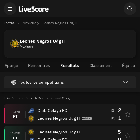
Football
Mexique
Leones Negros Udg II
Leones Negros Udg II
Mexique
Aperçu
Rencontres
Résultats
Classement
Équipe
Toutes les compétitions
Liga Premier: Serie A Reserves Final Stage
2
Club Celaya FC
(2)
18 AVR.
FT
1
Leones Negros Udg II
(6)
5
Leones Negros Udg II
16 AVR.
FT
0
Club Celaya FC