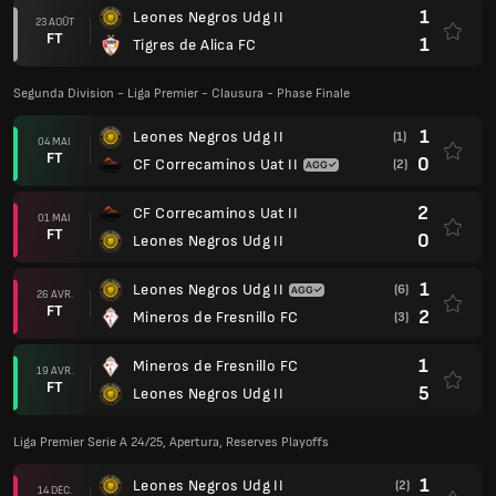
1
Leones Negros Udg II
23 AOÛT
FT
1
Tigres de Alica FC
Segunda Division - Liga Premier - Clausura - Phase Finale
1
Leones Negros Udg II
(1)
04 MAI
FT
0
CF Correcaminos Uat II
(2)
2
CF Correcaminos Uat II
01 MAI
FT
0
Leones Negros Udg II
1
Leones Negros Udg II
(6)
26 AVR.
FT
2
Mineros de Fresnillo FC
(3)
1
Mineros de Fresnillo FC
19 AVR.
FT
5
Leones Negros Udg II
Liga Premier Serie A 24/25, Apertura, Reserves Playoffs
1
Leones Negros Udg II
(2)
14 DÉC.