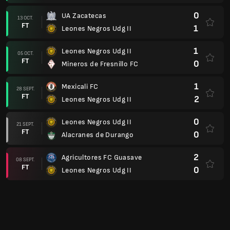
0
UA Zacatecas
13 OCT.
FT
1
Leones Negros Udg II
1
Leones Negros Udg II
05 OCT.
FT
0
Mineros de Fresnillo FC
1
Mexicali FC
28 SEPT.
FT
2
Leones Negros Udg II
0
Leones Negros Udg II
21 SEPT.
FT
0
Alacranes de Durango
2
Agricultores FC Guasave
08 SEPT.
FT
0
Leones Negros Udg II