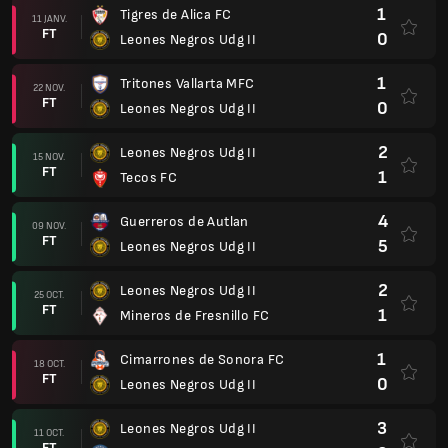
1
Tigres de Alica FC
11 JANV.
FT
0
Leones Negros Udg II
1
Tritones Vallarta MFC
22 NOV.
FT
0
Leones Negros Udg II
2
Leones Negros Udg II
15 NOV.
FT
1
Tecos FC
4
Guerreros de Autlan
09 NOV.
FT
5
Leones Negros Udg II
2
Leones Negros Udg II
25 OCT.
FT
1
Mineros de Fresnillo FC
1
Cimarrones de Sonora FC
18 OCT.
FT
0
Leones Negros Udg II
3
Leones Negros Udg II
11 OCT.
FT