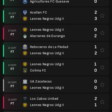
0
Agricultores FC Guasave
2
Acatlan FC
05 OCT.
FT
3
Leones Negros Udg II
0
Leones Negros Udg II
27 SEPT.
FT
2
Alacranes de Durango
1
Reboceros de La Piedad
21 SEPT.
FT
2
Leones Negros Udg II
1
Leones Negros Udg II
13 SEPT.
FT
0
Colima FC
0
UA Zacatecas
06 SEPT.
FT
0
Leones Negros Udg II
2
Los Cabos United
31 AOÛT
FT
1
Leones Negros Udg II