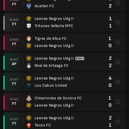
FT
2
Acatlan FC
1
Leones Negros Udg II
09 NOV.
FT
1
Tritones Vallarta MFC
1
Tigres de Alica FC
02 NOV.
FT
0
Leones Negros Udg II
2
Leones Negros Udg II
26 OCT.
AP
2
Real de Arteaga FC
4
Leones Negros Udg II
22 OCT.
FT
0
Los Cabos United
1
Cimarrones de Sonora FC
20 OCT.
FT
0
Leones Negros Udg II
2
Leones Negros Udg II
16 OCT.
FT
1
Tecos FC