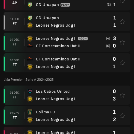
AP
1
CD Uruapan
(2)
1
CD Uruapan
11 DÉC.
FT
1
Leones Negros Udg II
3
Leones Negros Udg II
(4)
07 DÉC.
FT
0
CF Correcaminos Uat II
(0)
0
CF Correcaminos Uat II
04 DÉC.
FT
1
Leones Negros Udg II
Liga Premier : Serie A 2024/2025
0
Los Cabos United
01 DÉC.
FT
3
Leones Negros Udg II
1
Colima FC
23 NOV.
FT
2
Leones Negros Udg II
1
Leones Negros Udg II
16 NOV.