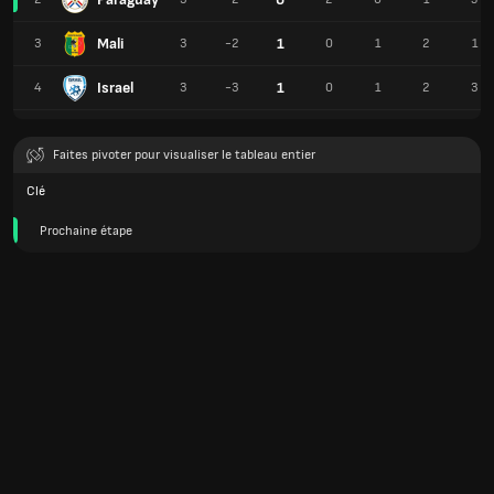
Mali
1
3
3
-2
0
1
2
1
Israel
1
4
3
-3
0
1
2
3
Faites pivoter pour visualiser le tableau entier
Clé
Prochaine étape