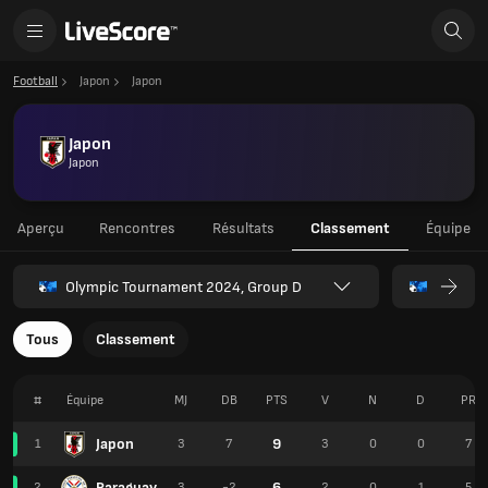
Football
Japon
Japon
Japon
Japon
Aperçu
Rencontres
Résultats
Classement
Équipe
Olympic Tournament 2024, Group D
Tous
Classement
#
Équipe
MJ
DB
PTS
V
N
D
PR
Japon
9
1
3
7
3
0
0
7
Paraguay
6
2
3
-2
2
0
1
5