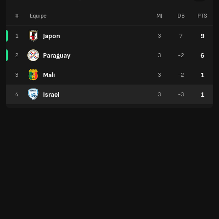
#
Équipe
MJ
DB
PTS
Japon
9
1
3
7
Paraguay
6
2
3
-2
Mali
1
3
3
-2
Israel
1
4
3
-3