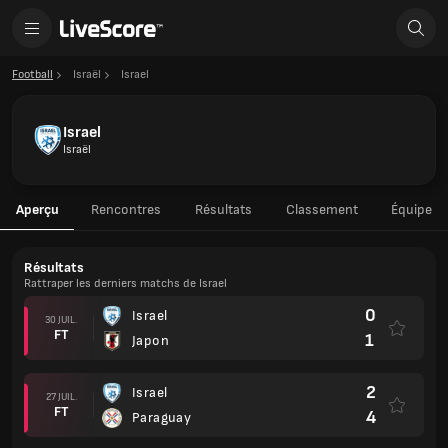
Football
Israël
Israel
Israel
Israël
Aperçu
Rencontres
Résultats
Classement
Équipe
Résultats
Rattraper les derniers matchs de Israel
0
Israel
30 JUIL.
FT
1
Japon
2
Israel
27 JUIL.
FT
4
Paraguay