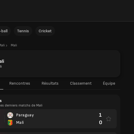
ball
Tennis
Cricket
Mali
Mali
li
li
Rencontres
Résultats
Classement
Équipe
s
les derniers matchs de Mali
1
Paraguay
0
Mali