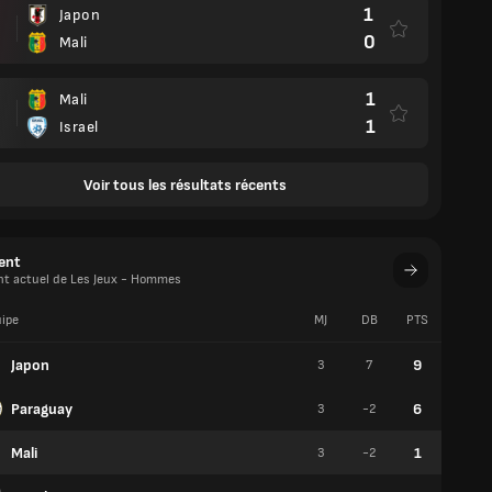
1
Japon
0
Mali
1
Mali
1
Israel
Voir tous les résultats récents
ent
t actuel de Les Jeux - Hommes
ipe
MJ
DB
PTS
V
Japon
9
3
7
3
Paraguay
6
3
-2
2
Mali
1
3
-2
0