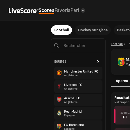
Scores
Favoris
Pari
Football
Hockey sur glace
Basket-
Football
Ma
ÉQUIPES
Ma
Manchester United FC
Angleterre
Aperçu
Liverpool FC
Angleterre
Résultat
Arsenal FC
Rattraper 
Angleterre
Real Madrid
30 JUIL.
Espagne
FT
FC Barcelone
Espagne