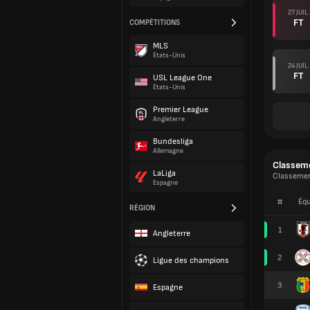
27 JUIL.
FT
COMPÉTITIONS
MLS
États-Unis
24 JUIL.
FT
USL League One
États-Unis
Premier League
Angleterre
Bundesliga
Allemagne
Classem
LaLiga
Classemen
Espagne
#
Équ
RÉGION
1
Angleterre
2
Ligue des champions
3
Espagne