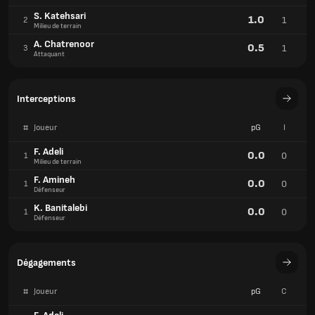
S. Katehsari
1.0
1
2
Milieu de terrain
A. Chatrenoor
0.5
1
3
Attaquant
Interceptions
#
Joueur
pG
I
F. Adeli
0.0
0
1
Milieu de terrain
F. Amineh
0.0
0
1
Défenseur
K. Banitalebi
0.0
0
1
Défenseur
Dégagements
#
Joueur
pG
C