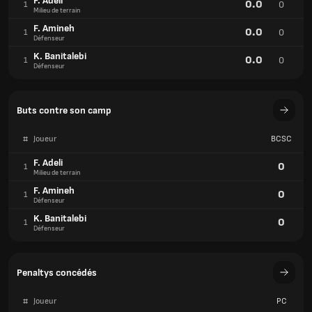
F. Adeli
0.0
0
1
Milieu de terrain
F. Amineh
0.0
0
1
Défenseur
K. Banitalebi
0.0
0
1
Défenseur
Buts contre son camp
#
Joueur
BCSC
F. Adeli
0
1
Milieu de terrain
F. Amineh
0
1
Défenseur
K. Banitalebi
0
1
Défenseur
Penaltys concédés
#
Joueur
PC