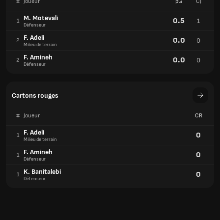
#
Joueur
pG
CJ
M. Motevali
0.5
1
1
Défenseur
F. Adeli
0.0
0
2
Milieu de terrain
F. Amineh
0.0
0
2
Défenseur
Cartons rouges
#
Joueur
CR
F. Adeli
0
1
Milieu de terrain
F. Amineh
0
1
Défenseur
K. Banitalebi
0
1
Défenseur