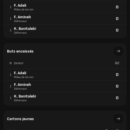
F. Adeli
0
1
Milieu de terrain
F. Amineh
0
1
Défenseur
K. Banitalebi
0
1
Défenseur
Buts encaissés
#
Joueur
GC
F. Adeli
0
1
Milieu de terrain
F. Amineh
0
1
Défenseur
K. Banitalebi
0
1
Défenseur
Cartons jaunes