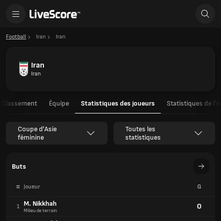
Football
Iran
Iran
Iran
Iran
Classement
Équipe
Statistiques des joueurs
Statistiques de l'
Coupe d'Asie
Toutes les
féminine
statistiques
Buts
#
Joueur
G
M. Nikkhah
0
1
Milieu de terrain