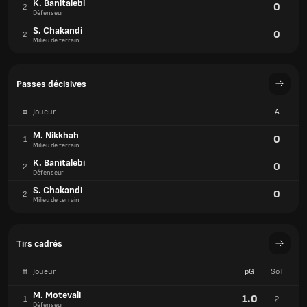
K. Banitalebi
0
2
Défenseur
S. Chakandi
0
2
Milieu de terrain
Passes décisives
#
Joueur
A
M. Nikkhah
0
1
Milieu de terrain
K. Banitalebi
0
2
Défenseur
S. Chakandi
0
2
Milieu de terrain
Tirs cadrés
#
Joueur
pG
SoT
M. Motevali
1.0
2
1
Défenseur