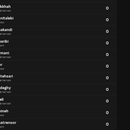
ikkhah
0
de terrain
nitalebi
0
eur
hakandi
0
de terrain
aribi
0
ant
armani
0
de terrain
or
0
eur
atehsari
0
de terrain
adeghy
0
de terrain
eli
0
de terrain
mineh
0
eur
hatrenoor
0
ant