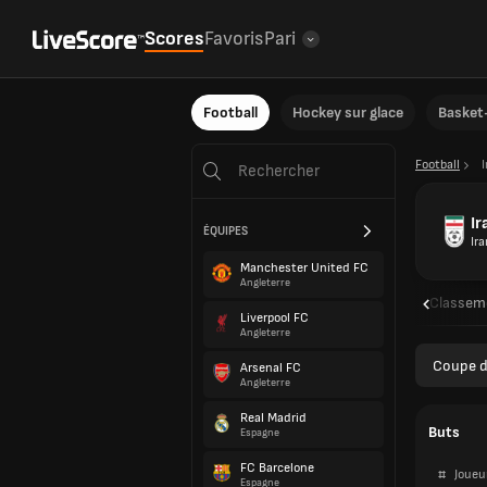
Scores
Favoris
Pari
Football
Hockey sur glace
Basket-
Football
I
Ir
ÉQUIPES
Ira
Manchester United FC
Angleterre
Aperçu
Rencontres
Résultats
Classem
Liverpool FC
Angleterre
Coupe d
Arsenal FC
Angleterre
Real Madrid
Buts
Espagne
FC Barcelone
#
Joueu
Espagne