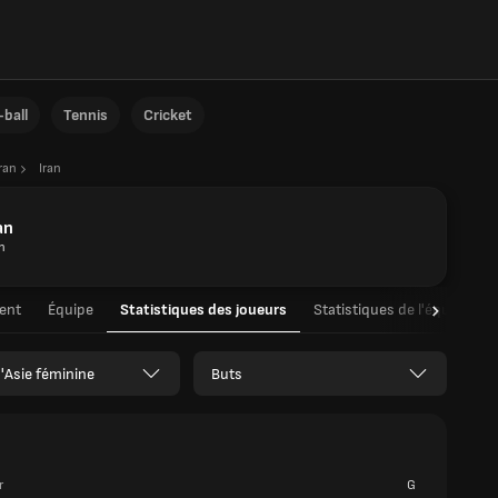
ball
Tennis
Cricket
ran
Iran
an
n
ent
Équipe
Statistiques des joueurs
Statistiques de l'équipe
'Asie féminine
Buts
r
G