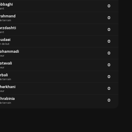
abbaghi
0
ant
arahmand
0
de terrain
arzdashti
0
ant
oudaei
0
n de but
Mohammadi
0
eur
otevali
0
eur
rbali
0
de terrain
aherkhani
0
eur
ohrabinia
0
de terrain