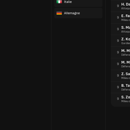
Italie
H. D
9
Attaqu
Allemagne
E. F
9
Milieu 
S. M
9
Attaqu
Z. K
9
Gardie
M. 
9
Défens
M. M
9
Défens
Z. Sa
9
Milieu 
B. T
9
Défens
S. Z
9
Milieu 