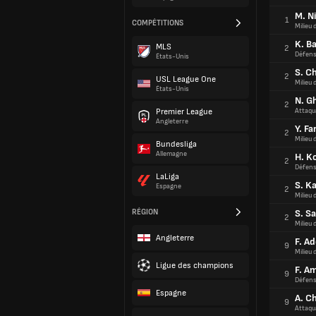
M. N
1
COMPÉTITIONS
Milieu 
K. Ba
MLS
2
Défens
États-Unis
S. C
2
USL League One
Milieu 
États-Unis
N. Gh
2
Premier League
Attaqu
Angleterre
Y. F
2
Milieu 
Bundesliga
Allemagne
H. K
2
Défens
LaLiga
S. K
Espagne
2
Milieu 
RÉGION
S. S
2
Milieu 
Angleterre
F. Ad
9
Milieu 
Ligue des champions
F. A
9
Défens
Espagne
A. C
9
Attaqu