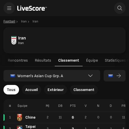
Football
Iran
Iran
Iran
Iran
u
Rencontres
Résultats
Classement
Équipe
Statistiques 
Women's Asian Cup Grp. A
Tous
Accueil
Extérieur
Classement
#
Équipe
MJ
DB
PTS
V
N
D
PR
Chine
6
1
2
11
2
0
0
11
Taipei
3
2
2
1
1
0
1
5