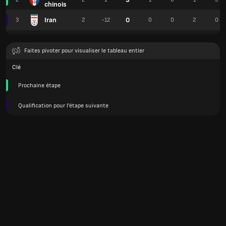
chinois
Iran
0
3
2
-12
0
0
2
0
Faites pivoter pour visualiser le tableau entier
Clé
Prochaine étape
Qualification pour l'étape suivante