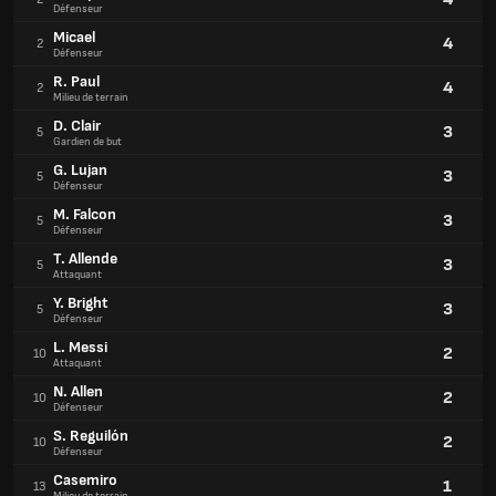
Défenseur
Micael
4
2
Défenseur
R. Paul
4
2
Milieu de terrain
D. Clair
3
5
Gardien de but
G. Lujan
3
5
Défenseur
M. Falcon
3
5
Défenseur
T. Allende
3
5
Attaquant
Y. Bright
3
5
Défenseur
L. Messi
2
10
Attaquant
N. Allen
2
10
Défenseur
S. Reguilón
2
10
Défenseur
Casemiro
1
13