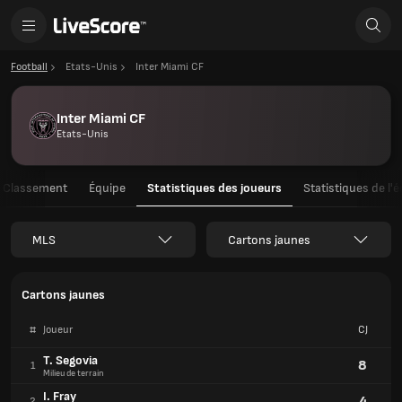
Football
Etats-Unis
Inter Miami CF
Inter Miami CF
Etats-Unis
Classement
Équipe
Statistiques des joueurs
Statistiques de l'
MLS
Cartons jaunes
Cartons jaunes
#
Joueur
CJ
T. Segovia
8
1
Milieu de terrain
I. Fray
4
2