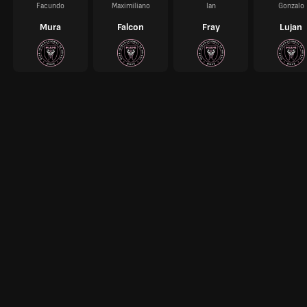
Facundo
Maximiliano
Ian
Gonzalo
Mura
Falcon
Fray
Lujan