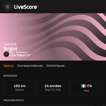
Yannick
Bright
#42 - Défenseur
Inter Miami CF
Aperçu
Correspondances
Statistiques
BIOGRAPHIE
183 cm
24 années
ITA
Hauteur
Sept. 03, 2001
Pays
PROCHAIN MATCH