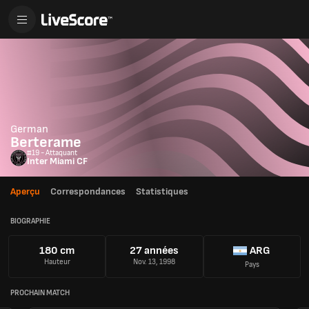
German
Berterame
#19 - Attaquant
Inter Miami CF
Aperçu
Correspondances
Statistiques
BIOGRAPHIE
180 cm
27 années
ARG
Hauteur
Nov. 13, 1998
Pays
PROCHAIN MATCH